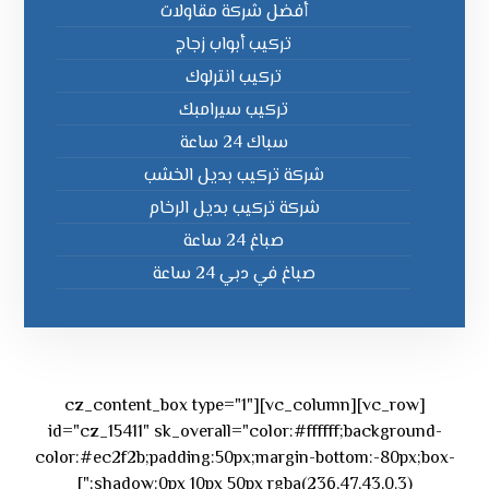
أفضل شركة مقاولات
تركيب أبواب زجاج
تركيب انترلوك
تركيب سيرامبك
سباك 24 ساعة
شركة تركيب بديل الخشب
شركة تركيب بديل الرخام
صباغ 24 ساعة
صباغ في دبي 24 ساعة
[vc_row][vc_column][cz_content_box type="1"
id="cz_15411" sk_overall="color:#ffffff;background-
color:#ec2f2b;padding:50px;margin-bottom:-80px;box-
shadow:0px 10px 50px rgba(236,47,43,0.3);"]