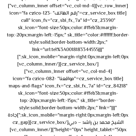
[vc_row_inner][vc_column_inner offset="vc_col-md-4"]
[cz_service_box title="رقم الهاتف" icon="fa czico-123-
call" icon_fx="cz_sbi_fx_7a" id="cz_23390"
sk_icon="font-size:50px;color:#ffeb3b;margin-
top:-20px;margin-left:-15px;" sk_title="color:#ffffff;border-
style:solid;border-bottom-width:2px;"
link="url:tel%3A0018183344555|||"
٥٥ ٤٤
sk_icon_mobile="margin-right:0px;margin-left:0px;"]
[/cz_service_box][/vc_column_inner]
٣٣ ٢٢ ٩٧١+
[vc_column_inner offset="vc_col-md-4"]
[cz_service_box title="مواقعنا" icon="fa czico-082-
maps-and-flags" icon_fx="cz_sbi_fx_7a" id="cz_84218"
sk_icon="font-size:50px;color:#ffeb3b;margin-
top:-20px;margin-left:-15px;" sk_title="border-
style:solid;border-bottom-width:2px;" link="|||"
sk_icon_mobile="margin-right:0px;margin-left:0px;"]جادة
الشيخ محمد بن راشد – دبي[/cz_service_box][cz_gap
height="0px" height_tablet="50px"][/vc_column_inner]