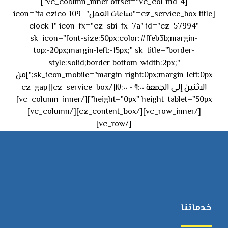
[vc_column_inner offset="vc_col-md-4"]
[cz_service_box title="ساعات العمل" icon="fa czico-109-
clock-1" icon_fx="cz_sbi_fx_7a" id="cz_57994"
sk_icon="font-size:50px;color:#ffeb3b;margin-
top:-20px;margin-left:-15px;" sk_title="border-
style:solid;border-bottom-width:2px;"
sk_icon_mobile="margin-right:0px;margin-left:0px;"]من
الاثنين إلى الجمعة ٩:٠٠ - ١٧:٠٠[/cz_service_box][cz_gap
height="0px" height_tablet="50px"][/vc_column_inner]
[/vc_row_inner][/cz_content_box][/vc_column]
[/vc_row]
خدماتنا