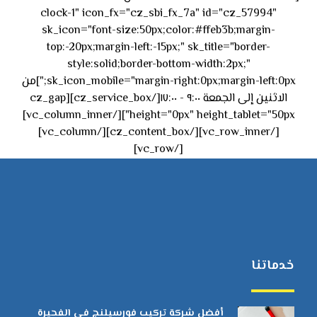
clock-1" icon_fx="cz_sbi_fx_7a" id="cz_57994"
sk_icon="font-size:50px;color:#ffeb3b;margin-
top:-20px;margin-left:-15px;" sk_title="border-
style:solid;border-bottom-width:2px;"
sk_icon_mobile="margin-right:0px;margin-left:0px;"]من
الاثنين إلى الجمعة ٩:٠٠ - ١٧:٠٠[/cz_service_box][cz_gap
height="0px" height_tablet="50px"][/vc_column_inner]
[/vc_row_inner][/cz_content_box][/vc_column]
[/vc_row]
خدماتنا
أفضل شركة تركيب فورسيلنج في الفجيرة