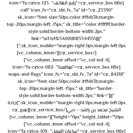
[cz_service_box title="رقم الهاتف" icon="fa czico-123-
call" icon_fx="cz_sbi_fx_7a" id="cz_23390"
sk_icon="font-size:50px;color:#ffeb3b;margin-
top:-20px;margin-left:-15px;" sk_title="color:#ffffff;border-
style:solid;border-bottom-width:2px;"
link="url:tel%3A0018183344555|||"
٥٥ ٤٤
sk_icon_mobile="margin-right:0px;margin-left:0px;"]
[/cz_service_box][/vc_column_inner]
٣٣ ٢٢ ٩٧١+
[vc_column_inner offset="vc_col-md-4"]
[cz_service_box title="مواقعنا" icon="fa czico-082-
maps-and-flags" icon_fx="cz_sbi_fx_7a" id="cz_84218"
sk_icon="font-size:50px;color:#ffeb3b;margin-
top:-20px;margin-left:-15px;" sk_title="border-
style:solid;border-bottom-width:2px;" link="|||"
sk_icon_mobile="margin-right:0px;margin-left:0px;"]جادة
الشيخ محمد بن راشد – دبي[/cz_service_box][cz_gap
height="0px" height_tablet="50px"][/vc_column_inner]
[vc_column_inner offset="vc_col-md-4"]
[cz_service_box title="ساعات العمل" icon="fa czico-109-