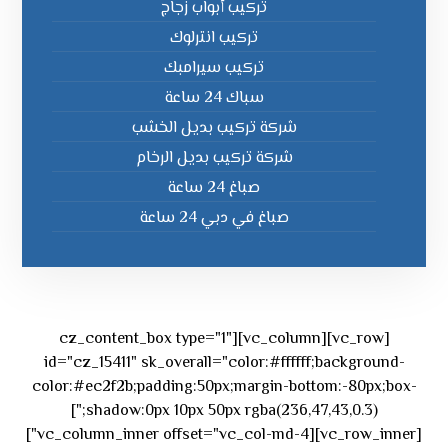
تركيب أبواب زجاج
تركيب انترلوك
تركيب سيرامبك
سباك 24 ساعة
شركة تركيب بديل الخشب
شركة تركيب بديل الرخام
صباغ 24 ساعة
صباغ في دبي 24 ساعة
[vc_row][vc_column][cz_content_box type="1"
id="cz_15411" sk_overall="color:#ffffff;background-
color:#ec2f2b;padding:50px;margin-bottom:-80px;box-
shadow:0px 10px 50px rgba(236,47,43,0.3);"]
[vc_row_inner][vc_column_inner offset="vc_col-md-4"]