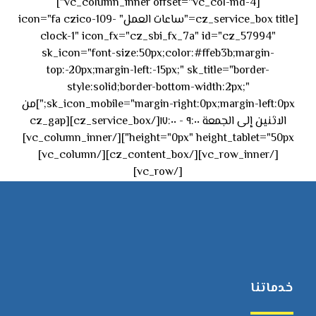
[vc_column_inner offset="vc_col-md-4"]
[cz_service_box title="ساعات العمل" icon="fa czico-109-
clock-1" icon_fx="cz_sbi_fx_7a" id="cz_57994"
sk_icon="font-size:50px;color:#ffeb3b;margin-
top:-20px;margin-left:-15px;" sk_title="border-
style:solid;border-bottom-width:2px;"
sk_icon_mobile="margin-right:0px;margin-left:0px;"]من
الاثنين إلى الجمعة ٩:٠٠ - ١٧:٠٠[/cz_service_box][cz_gap
height="0px" height_tablet="50px"][/vc_column_inner]
[/vc_row_inner][/cz_content_box][/vc_column]
[/vc_row]
خدماتنا