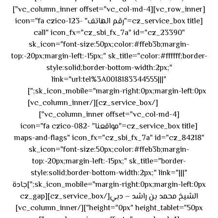
[vc_row_inner][vc_column_inner offset="vc_col-md-4"]
[cz_service_box title="رقم الهاتف" icon="fa czico-123-
call" icon_fx="cz_sbi_fx_7a" id="cz_23390"
sk_icon="font-size:50px;color:#ffeb3b;margin-
top:-20px;margin-left:-15px;" sk_title="color:#ffffff;border-
style:solid;border-bottom-width:2px;"
link="url:tel%3A0018183344555|||"
٥٥ ٤٤
sk_icon_mobile="margin-right:0px;margin-left:0px;"]
[/cz_service_box][/vc_column_inner]
٣٣ ٢٢ ٩٧١+
[vc_column_inner offset="vc_col-md-4"]
[cz_service_box title="مواقعنا" icon="fa czico-082-
maps-and-flags" icon_fx="cz_sbi_fx_7a" id="cz_84218"
sk_icon="font-size:50px;color:#ffeb3b;margin-
top:-20px;margin-left:-15px;" sk_title="border-
style:solid;border-bottom-width:2px;" link="|||"
sk_icon_mobile="margin-right:0px;margin-left:0px;"]جادة
الشيخ محمد بن راشد – دبي[/cz_service_box][cz_gap
height="0px" height_tablet="50px"][/vc_column_inner]