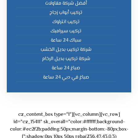
أفضل شركة مقاولات
تركيب أبواب زجاج
تركيب انترلوك
تركيب سيرامبك
سباك 24 ساعة
شركة تركيب بديل الخشب
شركة تركيب بديل الرخام
صباغ 24 ساعة
صباغ في دبي 24 ساعة
[vc_row][vc_column][cz_content_box type="1"
id="cz_15411" sk_overall="color:#ffffff;background-
color:#ec2f2b;padding:50px;margin-bottom:-80px;box-
shadow:0px 10px 50px rgba(236,47,43,0.3);"]