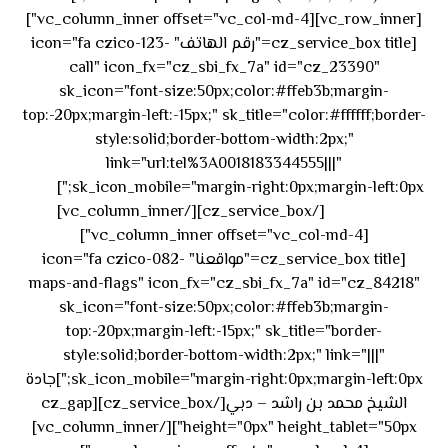
[vc_row_inner][vc_column_inner offset="vc_col-md-4"]
[cz_service_box title="رقم الهاتف" icon="fa czico-123-
call" icon_fx="cz_sbi_fx_7a" id="cz_23390"
sk_icon="font-size:50px;color:#ffeb3b;margin-
top:-20px;margin-left:-15px;" sk_title="color:#ffffff;border-
style:solid;border-bottom-width:2px;"
link="url:tel%3A0018183344555|||"
٥٥ ٤٤
sk_icon_mobile="margin-right:0px;margin-left:0px;"]
[/cz_service_box][/vc_column_inner]
٣٣ ٢٢ ٩٧١+
[vc_column_inner offset="vc_col-md-4"]
[cz_service_box title="مواقعنا" icon="fa czico-082-
maps-and-flags" icon_fx="cz_sbi_fx_7a" id="cz_84218"
sk_icon="font-size:50px;color:#ffeb3b;margin-
top:-20px;margin-left:-15px;" sk_title="border-
style:solid;border-bottom-width:2px;" link="|||"
sk_icon_mobile="margin-right:0px;margin-left:0px;"]جادة
الشيخ محمد بن راشد – دبي[/cz_service_box][cz_gap
height="0px" height_tablet="50px"][/vc_column_inner]