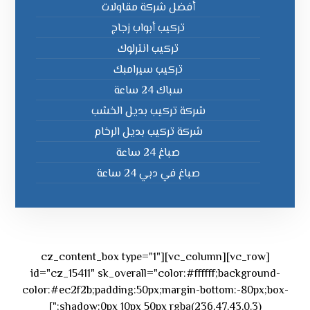
أفضل شركة مقاولات
تركيب أبواب زجاج
تركيب انترلوك
تركيب سيرامبك
سباك 24 ساعة
شركة تركيب بديل الخشب
شركة تركيب بديل الرخام
صباغ 24 ساعة
صباغ في دبي 24 ساعة
[vc_row][vc_column][cz_content_box type="1"
id="cz_15411" sk_overall="color:#ffffff;background-
color:#ec2f2b;padding:50px;margin-bottom:-80px;box-
shadow:0px 10px 50px rgba(236,47,43,0.3);"]