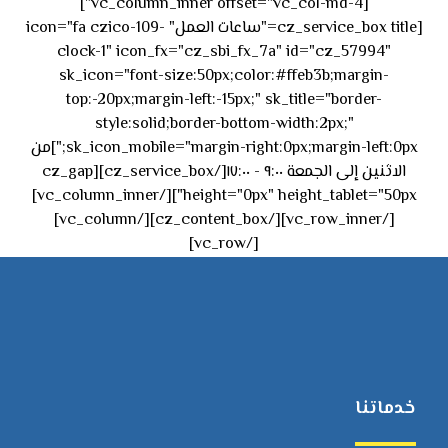
[vc_column_inner offset="vc_col-md-4"]
[cz_service_box title="ساعات العمل" icon="fa czico-109-
clock-1" icon_fx="cz_sbi_fx_7a" id="cz_57994"
sk_icon="font-size:50px;color:#ffeb3b;margin-
top:-20px;margin-left:-15px;" sk_title="border-
style:solid;border-bottom-width:2px;"
sk_icon_mobile="margin-right:0px;margin-left:0px;"]من
الاثنين إلى الجمعة ٩:٠٠ - ١٧:٠٠[/cz_service_box][cz_gap
height="0px" height_tablet="50px"][/vc_column_inner]
[/vc_row_inner][/cz_content_box][/vc_column]
[/vc_row]
خدماتنا