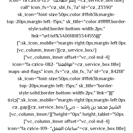
[cz_service_box title="رقم الهاتف" icon="fa czico-123-
call" icon_fx="cz_sbi_fx_7a" id="cz_23390"
sk_icon="font-size:50px;color:#ffeb3b;margin-
top:-20px;margin-left:-15px;" sk_title="color:#ffffff;border-
style:solid;border-bottom-width:2px;"
link="url:tel%3A0018183344555|||"
٥٥ ٤٤
sk_icon_mobile="margin-right:0px;margin-left:0px;"]
[/cz_service_box][/vc_column_inner]
٣٣ ٢٢ ٩٧١+
[vc_column_inner offset="vc_col-md-4"]
[cz_service_box title="مواقعنا" icon="fa czico-082-
maps-and-flags" icon_fx="cz_sbi_fx_7a" id="cz_84218"
sk_icon="font-size:50px;color:#ffeb3b;margin-
top:-20px;margin-left:-15px;" sk_title="border-
style:solid;border-bottom-width:2px;" link="|||"
sk_icon_mobile="margin-right:0px;margin-left:0px;"]جادة
الشيخ محمد بن راشد – دبي[/cz_service_box][cz_gap
height="0px" height_tablet="50px"][/vc_column_inner]
[vc_column_inner offset="vc_col-md-4"]
[cz_service_box title="ساعات العمل" icon="fa czico-109-