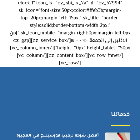
clock-1" icon_fx="cz_sbi_fx_7a" id="cz_57994"
sk_icon="font-size:50px;color:#ffeb3b;margin-
top:-20px;margin-left:-15px;" sk_title="border-
style:solid;border-bottom-width:2px;"
sk_icon_mobile="margin-right:0px;margin-left:0px;"]من
الاثنين إلى الجمعة ٩:٠٠ - ١٧:٠٠[/cz_service_box][cz_gap
height="0px" height_tablet="50px"][/vc_column_inner]
[/vc_row_inner][/cz_content_box][/vc_column]
[/vc_row]
خدماتنا
أفضل شركة تركيب فورسيلنج في الفجيرة