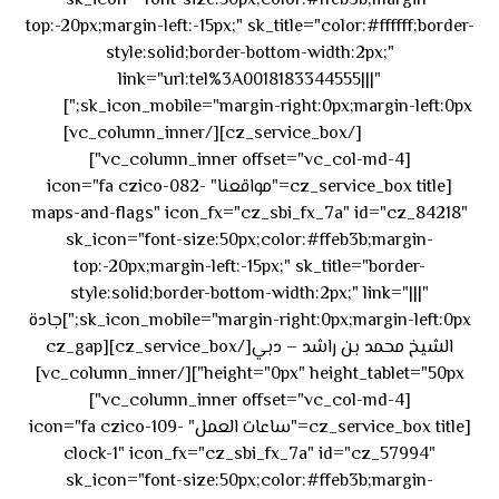
sk_icon="font-size:50px;color:#ffeb3b;margin-
top:-20px;margin-left:-15px;" sk_title="color:#ffffff;border-
style:solid;border-bottom-width:2px;"
link="url:tel%3A0018183344555|||"
٥٥ ٤٤
sk_icon_mobile="margin-right:0px;margin-left:0px;"]
[/cz_service_box][/vc_column_inner]
٣٣ ٢٢ ٩٧١+
[vc_column_inner offset="vc_col-md-4"]
[cz_service_box title="مواقعنا" icon="fa czico-082-
maps-and-flags" icon_fx="cz_sbi_fx_7a" id="cz_84218"
sk_icon="font-size:50px;color:#ffeb3b;margin-
top:-20px;margin-left:-15px;" sk_title="border-
style:solid;border-bottom-width:2px;" link="|||"
sk_icon_mobile="margin-right:0px;margin-left:0px;"]جادة
الشيخ محمد بن راشد – دبي[/cz_service_box][cz_gap
height="0px" height_tablet="50px"][/vc_column_inner]
[vc_column_inner offset="vc_col-md-4"]
[cz_service_box title="ساعات العمل" icon="fa czico-109-
clock-1" icon_fx="cz_sbi_fx_7a" id="cz_57994"
sk_icon="font-size:50px;color:#ffeb3b;margin-