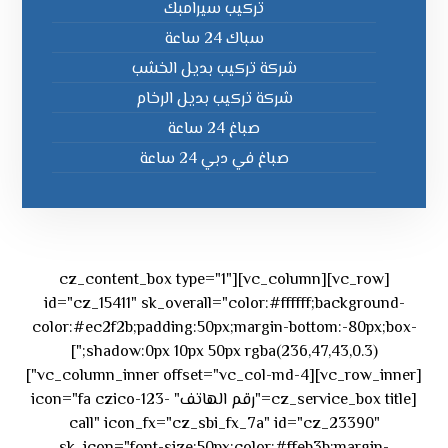
تركيب سيرامبك
سباك 24 ساعة
شركة تركيب بديل الخشب
شركة تركيب بديل الرخام
صباغ 24 ساعة
صباغ في دبي 24 ساعة
[vc_row][vc_column][cz_content_box type="1"
id="cz_15411" sk_overall="color:#ffffff;background-
color:#ec2f2b;padding:50px;margin-bottom:-80px;box-
shadow:0px 10px 50px rgba(236,47,43,0.3);"]
[vc_row_inner][vc_column_inner offset="vc_col-md-4"]
[cz_service_box title="رقم الهاتف" icon="fa czico-123-
call" icon_fx="cz_sbi_fx_7a" id="cz_23390"