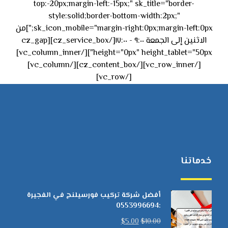
top:-20px;margin-left:-15px;" sk_title="border-
style:solid;border-bottom-width:2px;"
sk_icon_mobile="margin-right:0px;margin-left:0px;"]من
الاثنين إلى الجمعة ٩:٠٠ - ١٧:٠٠[/cz_service_box][cz_gap
height="0px" height_tablet="50px"][/vc_column_inner]
[/vc_row_inner][/cz_content_box][/vc_column]
[/vc_row]
خدماتنا
أفضل شركة تركيب فورسيلنج في الفجيرة
:0553996694
$
5.00
$
10.00