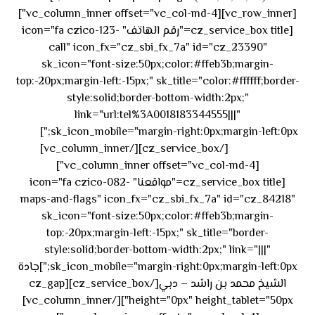
[vc_row_inner][vc_column_inner offset="vc_col-md-4"]
[cz_service_box title="رقم الهاتف" icon="fa czico-123-
call" icon_fx="cz_sbi_fx_7a" id="cz_23390"
sk_icon="font-size:50px;color:#ffeb3b;margin-
top:-20px;margin-left:-15px;" sk_title="color:#ffffff;border-
style:solid;border-bottom-width:2px;"
link="url:tel%3A0018183344555|||"
٥٥ ٤٤
sk_icon_mobile="margin-right:0px;margin-left:0px;"]
[/cz_service_box][/vc_column_inner]
٣٣ ٢٢ ٩٧١+
[vc_column_inner offset="vc_col-md-4"]
[cz_service_box title="مواقعنا" icon="fa czico-082-
maps-and-flags" icon_fx="cz_sbi_fx_7a" id="cz_84218"
sk_icon="font-size:50px;color:#ffeb3b;margin-
top:-20px;margin-left:-15px;" sk_title="border-
style:solid;border-bottom-width:2px;" link="|||"
sk_icon_mobile="margin-right:0px;margin-left:0px;"]جادة
الشيخ محمد بن راشد – دبي[/cz_service_box][cz_gap
height="0px" height_tablet="50px"][/vc_column_inner]