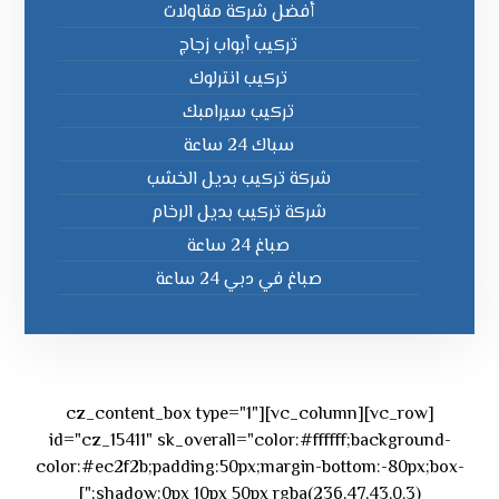
أفضل شركة مقاولات
تركيب أبواب زجاج
تركيب انترلوك
تركيب سيرامبك
سباك 24 ساعة
شركة تركيب بديل الخشب
شركة تركيب بديل الرخام
صباغ 24 ساعة
صباغ في دبي 24 ساعة
[vc_row][vc_column][cz_content_box type="1"
id="cz_15411" sk_overall="color:#ffffff;background-
color:#ec2f2b;padding:50px;margin-bottom:-80px;box-
shadow:0px 10px 50px rgba(236,47,43,0.3);"]