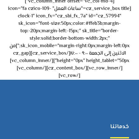
[vc_column_inner offset="vc_col-md-4"]
[cz_service_box title="ساعات العمل" icon="fa czico-109-
clock-1" icon_fx="cz_sbi_fx_7a" id="cz_57994"
sk_icon="font-size:50px;color:#ffeb3b;margin-
top:-20px;margin-left:-15px;" sk_title="border-
style:solid;border-bottom-width:2px;"
sk_icon_mobile="margin-right:0px;margin-left:0px;"]من
الاثنين إلى الجمعة ٩:٠٠ - ١٧:٠٠[/cz_service_box][cz_gap
height="0px" height_tablet="50px"][/vc_column_inner]
[/vc_row_inner][/cz_content_box][/vc_column]
[/vc_row]
خدماتنا