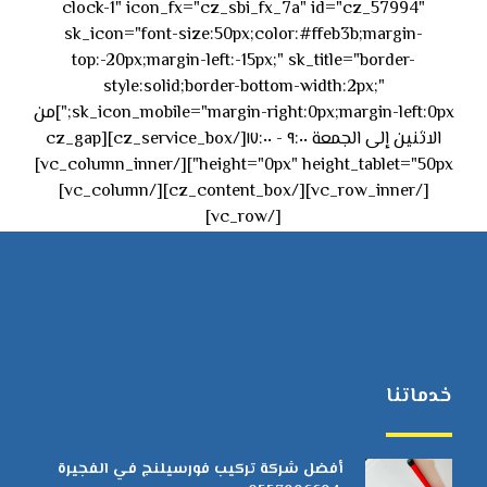
clock-1" icon_fx="cz_sbi_fx_7a" id="cz_57994"
sk_icon="font-size:50px;color:#ffeb3b;margin-
top:-20px;margin-left:-15px;" sk_title="border-
style:solid;border-bottom-width:2px;"
sk_icon_mobile="margin-right:0px;margin-left:0px;"]من
الاثنين إلى الجمعة ٩:٠٠ - ١٧:٠٠[/cz_service_box][cz_gap
height="0px" height_tablet="50px"][/vc_column_inner]
[/vc_row_inner][/cz_content_box][/vc_column]
[/vc_row]
خدماتنا
أفضل شركة تركيب فورسيلنج في الفجيرة