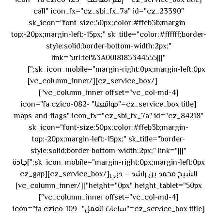
[cz_service_box title="رقم الهاتف" icon="fa czico-123-
call" icon_fx="cz_sbi_fx_7a" id="cz_23390"
sk_icon="font-size:50px;color:#ffeb3b;margin-
top:-20px;margin-left:-15px;" sk_title="color:#ffffff;border-
style:solid;border-bottom-width:2px;"
link="url:tel%3A0018183344555|||"
٥٥ ٤٤
sk_icon_mobile="margin-right:0px;margin-left:0px;"]
[/cz_service_box][/vc_column_inner]
٣٣ ٢٢ ٩٧١+
[vc_column_inner offset="vc_col-md-4"]
[cz_service_box title="مواقعنا" icon="fa czico-082-
maps-and-flags" icon_fx="cz_sbi_fx_7a" id="cz_84218"
sk_icon="font-size:50px;color:#ffeb3b;margin-
top:-20px;margin-left:-15px;" sk_title="border-
style:solid;border-bottom-width:2px;" link="|||"
sk_icon_mobile="margin-right:0px;margin-left:0px;"]جادة
الشيخ محمد بن راشد – دبي[/cz_service_box][cz_gap
height="0px" height_tablet="50px"][/vc_column_inner]
[vc_column_inner offset="vc_col-md-4"]
[cz_service_box title="ساعات العمل" icon="fa czico-109-