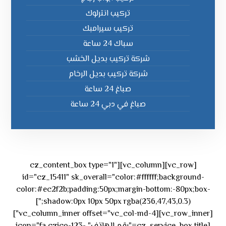
تركيب انترلوك
تركيب سيرامبك
سباك 24 ساعة
شركة تركيب بديل الخشب
شركة تركيب بديل الرخام
صباغ 24 ساعة
صباغ في دبي 24 ساعة
[vc_row][vc_column][cz_content_box type="1"
id="cz_15411" sk_overall="color:#ffffff;background-
color:#ec2f2b;padding:50px;margin-bottom:-80px;box-
shadow:0px 10px 50px rgba(236,47,43,0.3);"]
[vc_row_inner][vc_column_inner offset="vc_col-md-4"]