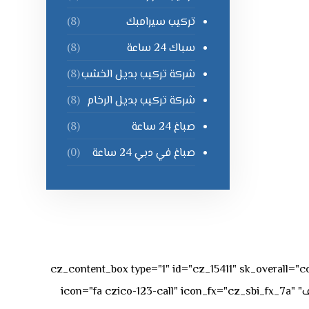
تركيب سيرامبك
(8)
سباك 24 ساعة
(8)
شركة تركيب بديل الخشب
(8)
شركة تركيب بديل الرخام
(8)
صباغ 24 ساعة
(8)
صباغ في دبي 24 ساعة
(0)
[vc_row][vc_column][cz_content_box type="1" id="cz_15411" 
50px rgba(236,47,43,0.3);"][vc_row_inner][vc_column_inner offset="vc_col-md-4"][cz_service_box title="رقم الهاتف" icon="fa czico-123-call" icon_fx="cz_sbi_fx_7a"