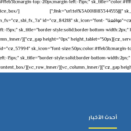
feb3b;margin-top:-20px;margin-left:-15px;" sk_title="color:#ffff
٥٥ ٤٤ ٣٣ ٢٢ ٩٧١+
link="url:tel%3A0018183344555|||" sk_
offset="vc_col-md-4"][cz_service_box title="مواقعنا" ="cz_84218" sk_icon="font
t:-15px;" sk_title="border-style:solid;border-bottom-width:2px;"
c="ساعات العمل" " sk_icon="font-size:50px;color:#ffeb3b;margin-top:-20px;margin
أحدث الأخبار