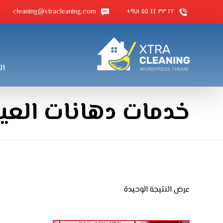
cleaning@xtracleaning.com
٢٢ ٣٣ ٤٤ ٥٥ ٩٧١+
ال
خدمات دهانات العين
عرض النتيجة الوحيدة