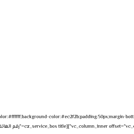
sk_overall="color:#ffffff;background-color:#ec2f2b;padding:50px;margi