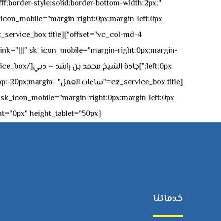
ff;border-style:solid;border-bottom-width:2px;"
icon_mobile="margin-right:0px;margin-left:0px;"]
 link="|||" sk_icon_mobile="margin-right:0px;margin-
[z_service_box title
[cz_gap height="0px" height_tablet="50px"][/vc_column_inner][/vc_row_inner][/cz_content_box][/vc_column][/vc_row]
خدماتنا