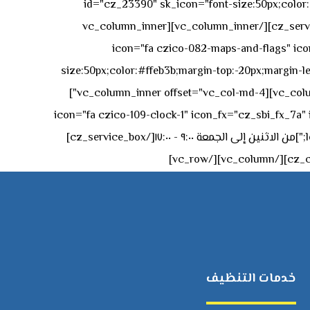
id="cz_23390" sk_icon="font-size:50px;color:#f
[/cz_service_box][/vc_column_inner][vc_column_inner
icon="fa czico-082-maps-and-flags" icon_fx="cz_sbi_fx_7a" id-
size:50px;color:#ffeb3b;margin-top:-20px;margin-lef
left:0px;"]جادة الشيخ محمد بن راشد – دبي[/cz_service_box][cz_gap height="0px" height_tablet="50px"][/vc_column_inner][vc_column_inner offset="vc_col-md-4"]
icon="fa czico-109-clock-1" icon_fx="cz_sbi_fx_7a" id="cz_57994-
left:-15px;" sk_title="border-style:solid;border-bottom-width:2px;" sk_icon_mobile="margin-right:0px;margin-left:0px;"]من الاثنين إلى الجمعة ٩:٠٠ - ١٧:٠٠[/cz_service_box]
خدمات التنظيف