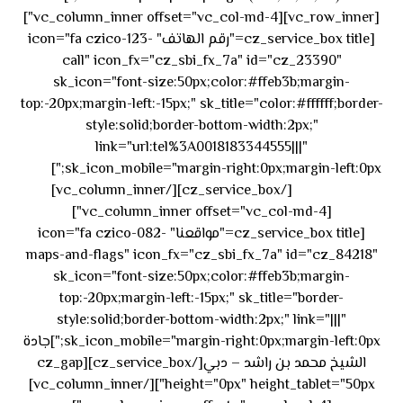
[vc_row_inner][vc_column_inner offset="vc_col-md-4"]
[cz_service_box title="رقم الهاتف" icon="fa czico-123-
call" icon_fx="cz_sbi_fx_7a" id="cz_23390"
sk_icon="font-size:50px;color:#ffeb3b;margin-
top:-20px;margin-left:-15px;" sk_title="color:#ffffff;border-
style:solid;border-bottom-width:2px;"
link="url:tel%3A0018183344555|||"
٥٥ ٤٤
sk_icon_mobile="margin-right:0px;margin-left:0px;"]
[/cz_service_box][/vc_column_inner]
٣٣ ٢٢ ٩٧١+
[vc_column_inner offset="vc_col-md-4"]
[cz_service_box title="مواقعنا" icon="fa czico-082-
maps-and-flags" icon_fx="cz_sbi_fx_7a" id="cz_84218"
sk_icon="font-size:50px;color:#ffeb3b;margin-
top:-20px;margin-left:-15px;" sk_title="border-
style:solid;border-bottom-width:2px;" link="|||"
sk_icon_mobile="margin-right:0px;margin-left:0px;"]جادة
الشيخ محمد بن راشد – دبي[/cz_service_box][cz_gap
height="0px" height_tablet="50px"][/vc_column_inner]