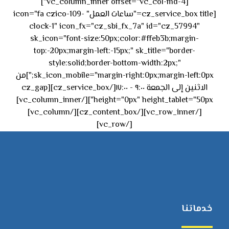
[vc_column_inner offset="vc_col-md-4"]
[cz_service_box title="ساعات العمل" icon="fa czico-109-
clock-1" icon_fx="cz_sbi_fx_7a" id="cz_57994"
sk_icon="font-size:50px;color:#ffeb3b;margin-
top:-20px;margin-left:-15px;" sk_title="border-
style:solid;border-bottom-width:2px;"
sk_icon_mobile="margin-right:0px;margin-left:0px;"]من
الاثنين إلى الجمعة ٩:٠٠ - ١٧:٠٠[/cz_service_box][cz_gap
height="0px" height_tablet="50px"][/vc_column_inner]
[/vc_row_inner][/cz_content_box][/vc_column]
[/vc_row]
خدماتنا