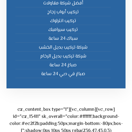
أفضل شركة مقاولات
تركيب أبواب زجاج
تركيب انترلوك
تركيب سيرامبك
سباك 24 ساعة
شركة تركيب بديل الخشب
شركة تركيب بديل الرخام
صباغ 24 ساعة
صباغ في دبي 24 ساعة
[vc_row][vc_column][cz_content_box type="1"
id="cz_15411" sk_overall="color:#ffffff;background-
color:#ec2f2b;padding:50px;margin-bottom:-80px;box-
shadow:0px 10px 50px rgba(236,47,43,0.3);"]