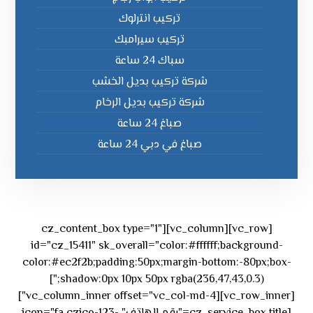
تركيب انترلوك
تركيب سيرامبك
سباك 24 ساعة
شركة تركيب بديل الخشب
شركة تركيب بديل الرخام
صباغ 24 ساعة
صباغ في دبي 24 ساعة
[vc_row][vc_column][cz_content_box type="1"
id="cz_15411" sk_overall="color:#ffffff;background-
color:#ec2f2b;padding:50px;margin-bottom:-80px;box-
shadow:0px 10px 50px rgba(236,47,43,0.3);"]
[vc_row_inner][vc_column_inner offset="vc_col-md-4"]