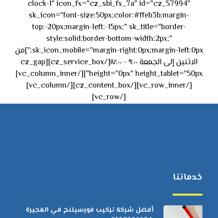
clock-1" icon_fx="cz_sbi_fx_7a" id="cz_57994"
sk_icon="font-size:50px;color:#ffeb3b;margin-
top:-20px;margin-left:-15px;" sk_title="border-
style:solid;border-bottom-width:2px;"
sk_icon_mobile="margin-right:0px;margin-left:0px;"]من
الاثنين إلى الجمعة ٩:٠٠ - ١٧:٠٠[/cz_service_box][cz_gap
height="0px" height_tablet="50px"][/vc_column_inner]
[/vc_row_inner][/cz_content_box][/vc_column]
[/vc_row]
خدماتنا
أفضل شركة تركيب فورسيلنج في الفجيرة