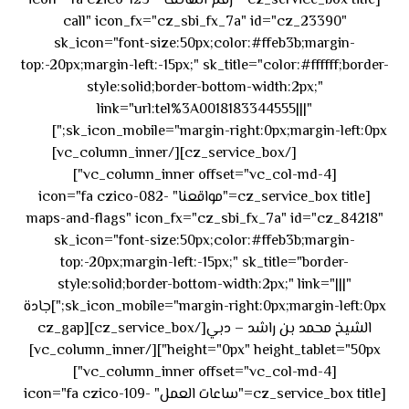
[cz_service_box title="رقم الهاتف" icon="fa czico-123-
call" icon_fx="cz_sbi_fx_7a" id="cz_23390"
sk_icon="font-size:50px;color:#ffeb3b;margin-
top:-20px;margin-left:-15px;" sk_title="color:#ffffff;border-
style:solid;border-bottom-width:2px;"
link="url:tel%3A0018183344555|||"
٥٥ ٤٤
sk_icon_mobile="margin-right:0px;margin-left:0px;"]
[/cz_service_box][/vc_column_inner]
٣٣ ٢٢ ٩٧١+
[vc_column_inner offset="vc_col-md-4"]
[cz_service_box title="مواقعنا" icon="fa czico-082-
maps-and-flags" icon_fx="cz_sbi_fx_7a" id="cz_84218"
sk_icon="font-size:50px;color:#ffeb3b;margin-
top:-20px;margin-left:-15px;" sk_title="border-
style:solid;border-bottom-width:2px;" link="|||"
sk_icon_mobile="margin-right:0px;margin-left:0px;"]جادة
الشيخ محمد بن راشد – دبي[/cz_service_box][cz_gap
height="0px" height_tablet="50px"][/vc_column_inner]
[vc_column_inner offset="vc_col-md-4"]
[cz_service_box title="ساعات العمل" icon="fa czico-109-