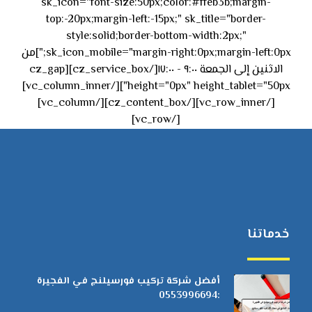
sk_icon="font-size:50px;color:#ffeb3b;margin-
top:-20px;margin-left:-15px;" sk_title="border-
style:solid;border-bottom-width:2px;"
sk_icon_mobile="margin-right:0px;margin-left:0px;"]من
الاثنين إلى الجمعة ٩:٠٠ - ١٧:٠٠[/cz_service_box][cz_gap
height="0px" height_tablet="50px"][/vc_column_inner]
[/vc_row_inner][/cz_content_box][/vc_column]
[/vc_row]
خدماتنا
أفضل شركة تركيب فورسيلنج في الفجيرة
:0553996694