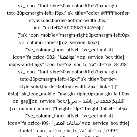
sk_icon="font-size:50px;color:#ffeb3b;margin-
top:-20px;margin-left:-15px;" sk_title="color:#ffffff;border-
style:solid;border-bottom-width:2px;"
link="url:tel%3A0018183344555|||"
٥٥ ٤٤
sk_icon_mobile="margin-right:0px;margin-left:0px;"]
[/cz_service_box][/vc_column_inner]
٣٣ ٢٢ ٩٧١+
[vc_column_inner offset="vc_col-md-4"]
[cz_service_box title="مواقعنا" icon="fa czico-082-
maps-and-flags" icon_fx="cz_sbi_fx_7a" id="cz_84218"
sk_icon="font-size:50px;color:#ffeb3b;margin-
top:-20px;margin-left:-15px;" sk_title="border-
style:solid;border-bottom-width:2px;" link="|||"
sk_icon_mobile="margin-right:0px;margin-left:0px;"]جادة
الشيخ محمد بن راشد – دبي[/cz_service_box][cz_gap
height="0px" height_tablet="50px"][/vc_column_inner]
[vc_column_inner offset="vc_col-md-4"]
[cz_service_box title="ساعات العمل" icon="fa czico-109-
clock-1" icon_fx="cz_sbi_fx_7a" id="cz_57994"