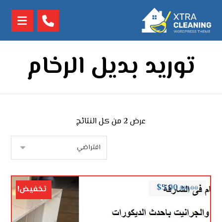
توريد بديل الرخام
عرض ⁦2⁩ من كل النتائج
$
5.00
تخفيض!
$
10.00