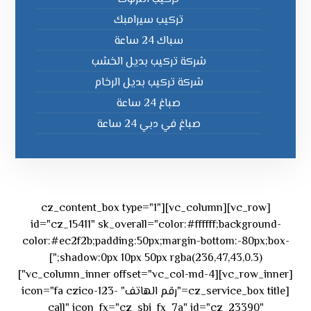
تركيب سيرامبك
سباك 24 ساعة
شركة تركيب بديل الخشب
شركة تركيب بديل الرخام
صباغ 24 ساعة
صباغ في دبي 24 ساعة
[vc_row][vc_column][cz_content_box type="1"
id="cz_15411" sk_overall="color:#ffffff;background-
color:#ec2f2b;padding:50px;margin-bottom:-80px;box-
shadow:0px 10px 50px rgba(236,47,43,0.3);"]
[vc_row_inner][vc_column_inner offset="vc_col-md-4"]
[cz_service_box title="رقم الهاتف" icon="fa czico-123-
call" icon_fx="cz_sbi_fx_7a" id="cz_23390"