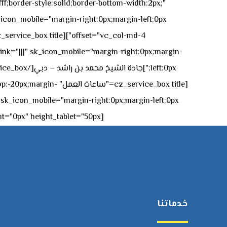
ff;border-style:solid;border-bottom-width:2px;"
icon_mobile="margin-right:0px;margin-left:0px;"]
 link="|||" sk_icon_mobile="margin-right:0px;margin-
[z_service_box title
[cz_gap height="0px" height_tablet="50px"][/vc_column_inner][/vc_row_inner][/cz_content_box][/vc_column][/vc_row]
خدماتنا