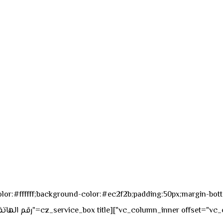
sk_overall="color:#ffffff;background-color:#ec2f2b;padding:50px;margi