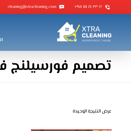
cleaning@xtracleaning.com
٢٢ ٣٣ ٤٤ ٥٥ ٩٧١+
ال
تصميم فورسيلنج ف
عرض النتيجة الوحيدة