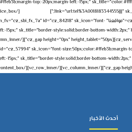
feb3b;margin-top:-20px;margin-left:-15px;" sk_title="color:#ffff
٥٥ ٤٤ ٣٣ ٢٢ ٩٧١+
link="url:tel%3A0018183344555|||" sk_
offset="vc_col-md-4"][cz_service_box title="مواقعنا" ="cz_84218" sk_icon="font
t:-15px;" sk_title="border-style:solid;border-bottom-width:2px;"
c="ساعات العمل" " sk_icon="font-size:50px;color:#ffeb3b;margin-top:-20px;margin
أحدث الأخبار