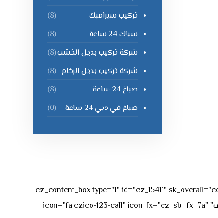
تركيب سيرامبك
(8)
سباك 24 ساعة
(8)
شركة تركيب بديل الخشب
(8)
شركة تركيب بديل الرخام
(8)
صباغ 24 ساعة
(8)
صباغ في دبي 24 ساعة
(0)
[vc_row][vc_column][cz_content_box type="1" id="cz_15411" 
50px rgba(236,47,43,0.3);"][vc_row_inner][vc_column_inner offset="vc_col-md-4"][cz_service_box title="رقم الهاتف" icon="fa czico-123-call" icon_fx="cz_sbi_fx_7a"