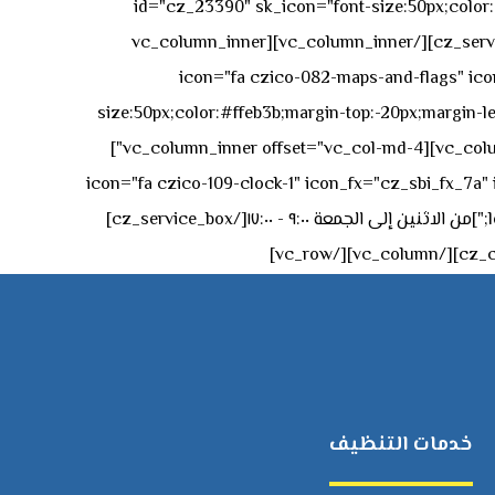
id="cz_23390" sk_icon="font-size:50px;color:#f
[/cz_service_box][/vc_column_inner][vc_column_inner
icon="fa czico-082-maps-and-flags" icon_fx="cz_sbi_fx_7a" id-
size:50px;color:#ffeb3b;margin-top:-20px;margin-lef
left:0px;"]جادة الشيخ محمد بن راشد – دبي[/cz_service_box][cz_gap height="0px" height_tablet="50px"][/vc_column_inner][vc_column_inner offset="vc_col-md-4"]
icon="fa czico-109-clock-1" icon_fx="cz_sbi_fx_7a" id="cz_57994-
left:-15px;" sk_title="border-style:solid;border-bottom-width:2px;" sk_icon_mobile="margin-right:0px;margin-left:0px;"]من الاثنين إلى الجمعة ٩:٠٠ - ١٧:٠٠[/cz_service_box]
خدمات التنظيف