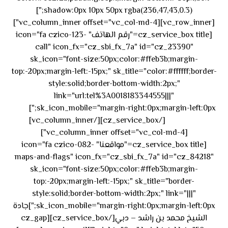
shadow:0px 10px 50px rgba(236,47,43,0.3);"]
[vc_row_inner][vc_column_inner offset="vc_col-md-4"]
[cz_service_box title="رقم الهاتف" icon="fa czico-123-
call" icon_fx="cz_sbi_fx_7a" id="cz_23390"
sk_icon="font-size:50px;color:#ffeb3b;margin-
top:-20px;margin-left:-15px;" sk_title="color:#ffffff;border-
style:solid;border-bottom-width:2px;"
link="url:tel%3A0018183344555|||"
٥٥ ٤٤
sk_icon_mobile="margin-right:0px;margin-left:0px;"]
[/cz_service_box][/vc_column_inner]
٣٣ ٢٢ ٩٧١+
[vc_column_inner offset="vc_col-md-4"]
[cz_service_box title="مواقعنا" icon="fa czico-082-
maps-and-flags" icon_fx="cz_sbi_fx_7a" id="cz_84218"
sk_icon="font-size:50px;color:#ffeb3b;margin-
top:-20px;margin-left:-15px;" sk_title="border-
style:solid;border-bottom-width:2px;" link="|||"
sk_icon_mobile="margin-right:0px;margin-left:0px;"]جادة
الشيخ محمد بن راشد – دبي[/cz_service_box][cz_gap