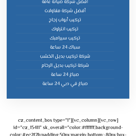
أفضل شركة صيانة عامة
أفضل شركة مقاولات
تركيب أبواب زجاج
تركيب انترلوك
تركيب سيرامبك
سباك 24 ساعة
شركة تركيب بديل الخشب
شركة تركيب بديل الرخام
صباغ 24 ساعة
صباغ في دبي 24 ساعة
[vc_row][vc_column][cz_content_box type="1"
id="cz_15411" sk_overall="color:#ffffff;background-
color:#ec2f2b;padding:50px;margin-bottom:-80px;box-