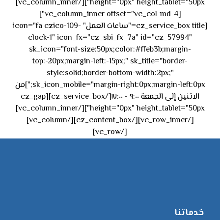
height="0px" height_tablet="50px"][/vc_column_inner]
[vc_column_inner offset="vc_col-md-4"]
[cz_service_box title="ساعات العمل" icon="fa czico-109-
clock-1" icon_fx="cz_sbi_fx_7a" id="cz_57994"
sk_icon="font-size:50px;color:#ffeb3b;margin-
top:-20px;margin-left:-15px;" sk_title="border-
style:solid;border-bottom-width:2px;"
sk_icon_mobile="margin-right:0px;margin-left:0px;"]من
الاثنين إلى الجمعة ٩:٠٠ - ١٧:٠٠[/cz_service_box][cz_gap
height="0px" height_tablet="50px"][/vc_column_inner]
[/vc_row_inner][/cz_content_box][/vc_column]
[/vc_row]
خدماتنا