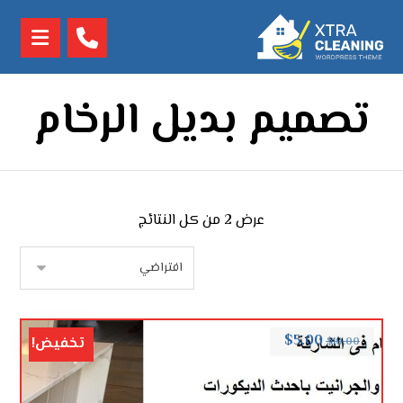
تصميم بديل الرخام
عرض ⁦2⁩ من كل النتائج
$
5.00
تخفيض!
$
10.00