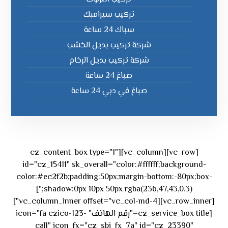
تركيب سيرامبك
سباك 24 ساعة
شركة تركيب بديل الخشب
شركة تركيب بديل الرخام
صباغ 24 ساعة
صباغ في دبي 24 ساعة
[vc_row][vc_column][cz_content_box type="1"
id="cz_15411" sk_overall="color:#ffffff;background-
color:#ec2f2b;padding:50px;margin-bottom:-80px;box-
shadow:0px 10px 50px rgba(236,47,43,0.3);"]
[vc_row_inner][vc_column_inner offset="vc_col-md-4"]
[cz_service_box title="رقم الهاتف" icon="fa czico-123-
call" icon_fx="cz_sbi_fx_7a" id="cz_23390"