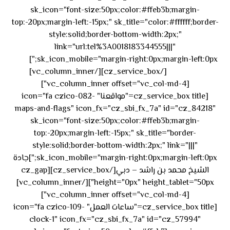
sk_icon="font-size:50px;color:#ffeb3b;margin-
top:-20px;margin-left:-15px;" sk_title="color:#ffffff;border-
style:solid;border-bottom-width:2px;"
link="url:tel%3A0018183344555|||"
٥٥ ٤٤
sk_icon_mobile="margin-right:0px;margin-left:0px;"]
[/cz_service_box][/vc_column_inner]
٣٣ ٢٢ ٩٧١+
[vc_column_inner offset="vc_col-md-4"]
[cz_service_box title="مواقعنا" icon="fa czico-082-
maps-and-flags" icon_fx="cz_sbi_fx_7a" id="cz_84218"
sk_icon="font-size:50px;color:#ffeb3b;margin-
top:-20px;margin-left:-15px;" sk_title="border-
style:solid;border-bottom-width:2px;" link="|||"
sk_icon_mobile="margin-right:0px;margin-left:0px;"]جادة
الشيخ محمد بن راشد – دبي[/cz_service_box][cz_gap
height="0px" height_tablet="50px"][/vc_column_inner]
[vc_column_inner offset="vc_col-md-4"]
[cz_service_box title="ساعات العمل" icon="fa czico-109-
clock-1" icon_fx="cz_sbi_fx_7a" id="cz_57994"