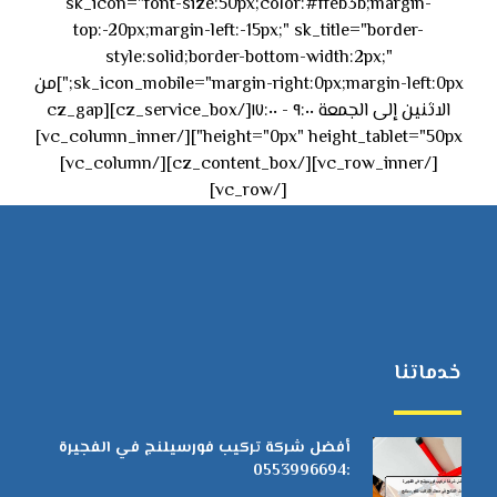
sk_icon="font-size:50px;color:#ffeb3b;margin-
top:-20px;margin-left:-15px;" sk_title="border-
style:solid;border-bottom-width:2px;"
sk_icon_mobile="margin-right:0px;margin-left:0px;"]من
الاثنين إلى الجمعة ٩:٠٠ - ١٧:٠٠[/cz_service_box][cz_gap
height="0px" height_tablet="50px"][/vc_column_inner]
[/vc_row_inner][/cz_content_box][/vc_column]
[/vc_row]
خدماتنا
أفضل شركة تركيب فورسيلنج في الفجيرة
:0553996694