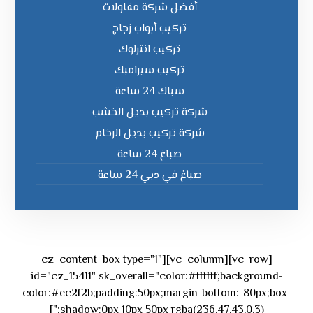
أفضل شركة مقاولات
تركيب أبواب زجاج
تركيب انترلوك
تركيب سيرامبك
سباك 24 ساعة
شركة تركيب بديل الخشب
شركة تركيب بديل الرخام
صباغ 24 ساعة
صباغ في دبي 24 ساعة
[vc_row][vc_column][cz_content_box type="1"
id="cz_15411" sk_overall="color:#ffffff;background-
color:#ec2f2b;padding:50px;margin-bottom:-80px;box-
shadow:0px 10px 50px rgba(236,47,43,0.3);"]