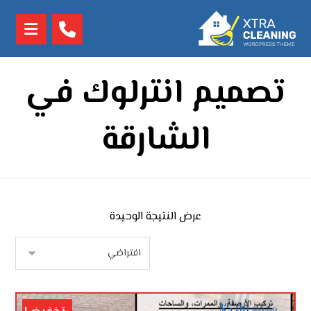
تصميم انترلوك في
الشارقة
عرض النتيجة الوحيدة
$
5.00
$
10.00