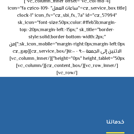
[vc_column_inner offset="vc_col-md-4"]
[cz_service_box title="ساعات العمل" icon="fa czico-109-
clock-1" icon_fx="cz_sbi_fx_7a" id="cz_57994"
sk_icon="font-size:50px;color:#ffeb3b;margin-
top:-20px;margin-left:-15px;" sk_title="border-
style:solid;border-bottom-width:2px;"
sk_icon_mobile="margin-right:0px;margin-left:0px;"]من
الاثنين إلى الجمعة ٩:٠٠ - ١٧:٠٠[/cz_service_box][cz_gap
height="0px" height_tablet="50px"][/vc_column_inner]
[/vc_row_inner][/cz_content_box][/vc_column]
[/vc_row]
خدماتنا