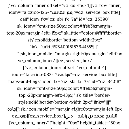
[vc_row_inner][vc_column_inner offset="vc_col-md-4"]
[cz_service_box title="رقم الهاتف" icon="fa czico-123-
call" icon_fx="cz_sbi_fx_7a" id="cz_23390"
sk_icon="font-size:50px;color:#ffeb3b;margin-
top:-20px;margin-left:-15px;" sk_title="color:#ffffff;border-
style:solid;border-bottom-width:2px;"
link="url:tel%3A0018183344555|||"
٥٥ ٤٤
sk_icon_mobile="margin-right:0px;margin-left:0px;"]
[/cz_service_box][/vc_column_inner]
٣٣ ٢٢ ٩٧١+
[vc_column_inner offset="vc_col-md-4"]
[cz_service_box title="مواقعنا" icon="fa czico-082-
maps-and-flags" icon_fx="cz_sbi_fx_7a" id="cz_84218"
sk_icon="font-size:50px;color:#ffeb3b;margin-
top:-20px;margin-left:-15px;" sk_title="border-
style:solid;border-bottom-width:2px;" link="|||"
sk_icon_mobile="margin-right:0px;margin-left:0px;"]جادة
الشيخ محمد بن راشد – دبي[/cz_service_box][cz_gap
height="0px" height_tablet="50px"][/vc_column_inner]