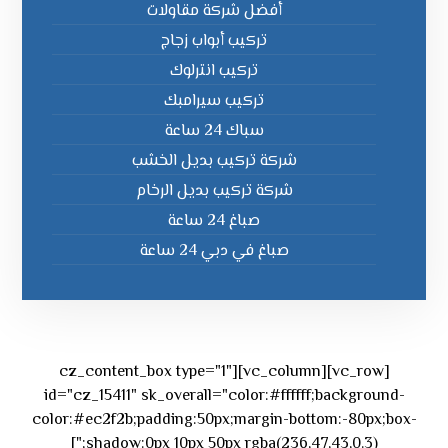
أفضل شركة مقاولات
تركيب أبواب زجاج
تركيب انترلوك
تركيب سيرامبك
سباك 24 ساعة
شركة تركيب بديل الخشب
شركة تركيب بديل الرخام
صباغ 24 ساعة
صباغ في دبي 24 ساعة
[vc_row][vc_column][cz_content_box type="1"
id="cz_15411" sk_overall="color:#ffffff;background-
color:#ec2f2b;padding:50px;margin-bottom:-80px;box-
shadow:0px 10px 50px rgba(236,47,43,0.3);"]