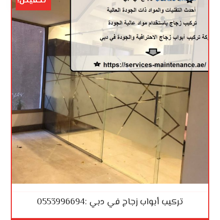
تخفيض!
تركيب أبواب زجاج في دبي :0553996694