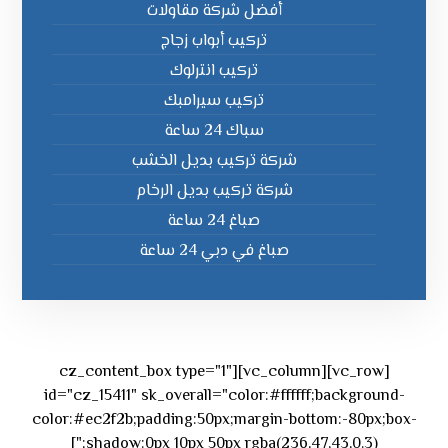
أفضل شركة مقاولات
تركيب أبواب زجاج
تركيب انترلوك
تركيب سيرامبك
سباك 24 ساعة
شركة تركيب بديل الخشب
شركة تركيب بديل الرخام
صباغ 24 ساعة
صباغ في دبي 24 ساعة
[vc_row][vc_column][cz_content_box type="1"
id="cz_15411" sk_overall="color:#ffffff;background-
color:#ec2f2b;padding:50px;margin-bottom:-80px;box-
shadow:0px 10px 50px rgba(236,47,43,0.3);"]