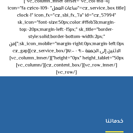
[vc_column_inner offset="vc_col-md-4"]
[cz_service_box title="ساعات العمل" icon="fa czico-109-
clock-1" icon_fx="cz_sbi_fx_7a" id="cz_57994"
sk_icon="font-size:50px;color:#ffeb3b;margin-
top:-20px;margin-left:-15px;" sk_title="border-
style:solid;border-bottom-width:2px;"
sk_icon_mobile="margin-right:0px;margin-left:0px;"]من
الاثنين إلى الجمعة ٩:٠٠ - ١٧:٠٠[/cz_service_box][cz_gap
height="0px" height_tablet="50px"][/vc_column_inner]
[/vc_row_inner][/cz_content_box][/vc_column]
[/vc_row]
خدماتنا