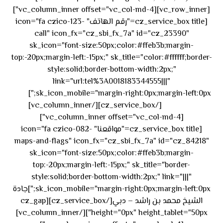
[vc_row_inner][vc_column_inner offset="vc_col-md-4"]
[cz_service_box title="رقم الهاتف" icon="fa czico-123-
call" icon_fx="cz_sbi_fx_7a" id="cz_23390"
sk_icon="font-size:50px;color:#ffeb3b;margin-
top:-20px;margin-left:-15px;" sk_title="color:#ffffff;border-
style:solid;border-bottom-width:2px;"
link="url:tel%3A0018183344555|||"
٥٥ ٤٤
sk_icon_mobile="margin-right:0px;margin-left:0px;"]
[/cz_service_box][/vc_column_inner]
٣٣ ٢٢ ٩٧١+
[vc_column_inner offset="vc_col-md-4"]
[cz_service_box title="مواقعنا" icon="fa czico-082-
maps-and-flags" icon_fx="cz_sbi_fx_7a" id="cz_84218"
sk_icon="font-size:50px;color:#ffeb3b;margin-
top:-20px;margin-left:-15px;" sk_title="border-
style:solid;border-bottom-width:2px;" link="|||"
sk_icon_mobile="margin-right:0px;margin-left:0px;"]جادة
الشيخ محمد بن راشد – دبي[/cz_service_box][cz_gap
height="0px" height_tablet="50px"][/vc_column_inner]