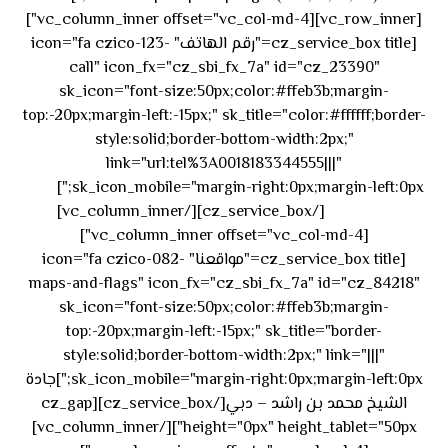
[vc_row_inner][vc_column_inner offset="vc_col-md-4"]
[cz_service_box title="رقم الهاتف" icon="fa czico-123-
call" icon_fx="cz_sbi_fx_7a" id="cz_23390"
sk_icon="font-size:50px;color:#ffeb3b;margin-
top:-20px;margin-left:-15px;" sk_title="color:#ffffff;border-
style:solid;border-bottom-width:2px;"
link="url:tel%3A0018183344555|||"
٥٥ ٤٤
sk_icon_mobile="margin-right:0px;margin-left:0px;"]
[/cz_service_box][/vc_column_inner]
٣٣ ٢٢ ٩٧١+
[vc_column_inner offset="vc_col-md-4"]
[cz_service_box title="مواقعنا" icon="fa czico-082-
maps-and-flags" icon_fx="cz_sbi_fx_7a" id="cz_84218"
sk_icon="font-size:50px;color:#ffeb3b;margin-
top:-20px;margin-left:-15px;" sk_title="border-
style:solid;border-bottom-width:2px;" link="|||"
sk_icon_mobile="margin-right:0px;margin-left:0px;"]جادة
الشيخ محمد بن راشد – دبي[/cz_service_box][cz_gap
height="0px" height_tablet="50px"][/vc_column_inner]