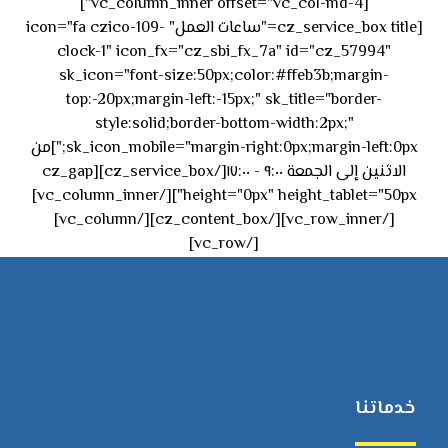
[vc_column_inner offset="vc_col-md-4"]
[cz_service_box title="ساعات العمل" icon="fa czico-109-
clock-1" icon_fx="cz_sbi_fx_7a" id="cz_57994"
sk_icon="font-size:50px;color:#ffeb3b;margin-
top:-20px;margin-left:-15px;" sk_title="border-
style:solid;border-bottom-width:2px;"
sk_icon_mobile="margin-right:0px;margin-left:0px;"]من
الاثنين إلى الجمعة ٩:٠٠ - ١٧:٠٠[/cz_service_box][cz_gap
height="0px" height_tablet="50px"][/vc_column_inner]
[/vc_row_inner][/cz_content_box][/vc_column]
[/vc_row]
خدماتنا