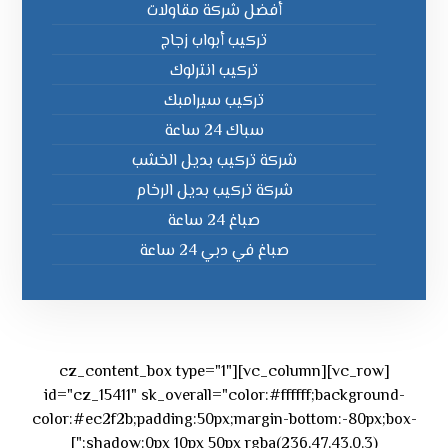
أفضل شركة مقاولات
تركيب أبواب زجاج
تركيب انترلوك
تركيب سيرامبك
سباك 24 ساعة
شركة تركيب بديل الخشب
شركة تركيب بديل الرخام
صباغ 24 ساعة
صباغ في دبي 24 ساعة
[vc_row][vc_column][cz_content_box type="1"
id="cz_15411" sk_overall="color:#ffffff;background-
color:#ec2f2b;padding:50px;margin-bottom:-80px;box-
shadow:0px 10px 50px rgba(236,47,43,0.3);"]