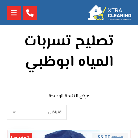
تصليح تسربات
المياه ابوظبي
عرض النتيجة الوحيدة
$
5.00
$
10.00