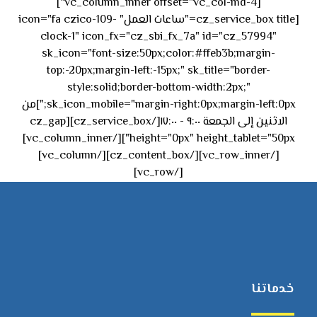
[vc_column_inner offset="vc_col-md-4"]
[cz_service_box title="ساعات العمل" icon="fa czico-109-
clock-1" icon_fx="cz_sbi_fx_7a" id="cz_57994"
sk_icon="font-size:50px;color:#ffeb3b;margin-
top:-20px;margin-left:-15px;" sk_title="border-
style:solid;border-bottom-width:2px;"
sk_icon_mobile="margin-right:0px;margin-left:0px;"]من
الاثنين إلى الجمعة ٩:٠٠ - ١٧:٠٠[/cz_service_box][cz_gap
height="0px" height_tablet="50px"][/vc_column_inner]
[/vc_row_inner][/cz_content_box][/vc_column]
[/vc_row]
خدماتنا