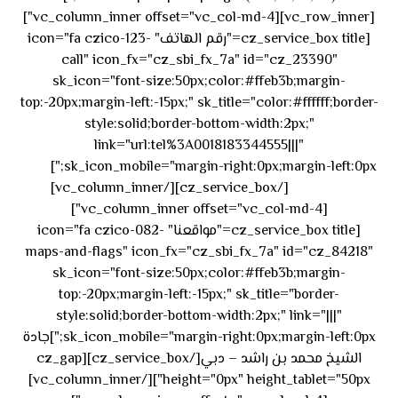
[vc_row_inner][vc_column_inner offset="vc_col-md-4"]
[cz_service_box title="رقم الهاتف" icon="fa czico-123-
call" icon_fx="cz_sbi_fx_7a" id="cz_23390"
sk_icon="font-size:50px;color:#ffeb3b;margin-
top:-20px;margin-left:-15px;" sk_title="color:#ffffff;border-
style:solid;border-bottom-width:2px;"
link="url:tel%3A0018183344555|||"
٥٥ ٤٤
sk_icon_mobile="margin-right:0px;margin-left:0px;"]
[/cz_service_box][/vc_column_inner]
٣٣ ٢٢ ٩٧١+
[vc_column_inner offset="vc_col-md-4"]
[cz_service_box title="مواقعنا" icon="fa czico-082-
maps-and-flags" icon_fx="cz_sbi_fx_7a" id="cz_84218"
sk_icon="font-size:50px;color:#ffeb3b;margin-
top:-20px;margin-left:-15px;" sk_title="border-
style:solid;border-bottom-width:2px;" link="|||"
sk_icon_mobile="margin-right:0px;margin-left:0px;"]جادة
الشيخ محمد بن راشد – دبي[/cz_service_box][cz_gap
height="0px" height_tablet="50px"][/vc_column_inner]