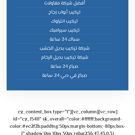
أفضل شركة مقاولات
تركيب أبواب زجاج
تركيب انترلوك
تركيب سيرامبك
سباك 24 ساعة
شركة تركيب بديل الخشب
شركة تركيب بديل الرخام
صباغ 24 ساعة
صباغ في دبي 24 ساعة
[vc_row][vc_column][cz_content_box type="1"
id="cz_15411" sk_overall="color:#ffffff;background-
color:#ec2f2b;padding:50px;margin-bottom:-80px;box-
shadow:0px 10px 50px rgba(236,47,43,0.3);"]