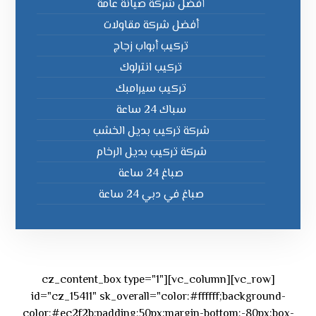
أفضل شركة صيانة عامة
أفضل شركة مقاولات
تركيب أبواب زجاج
تركيب انترلوك
تركيب سيرامبك
سباك 24 ساعة
شركة تركيب بديل الخشب
شركة تركيب بديل الرخام
صباغ 24 ساعة
صباغ في دبي 24 ساعة
[vc_row][vc_column][cz_content_box type="1"
id="cz_15411" sk_overall="color:#ffffff;background-
color:#ec2f2b;padding:50px;margin-bottom:-80px;box-