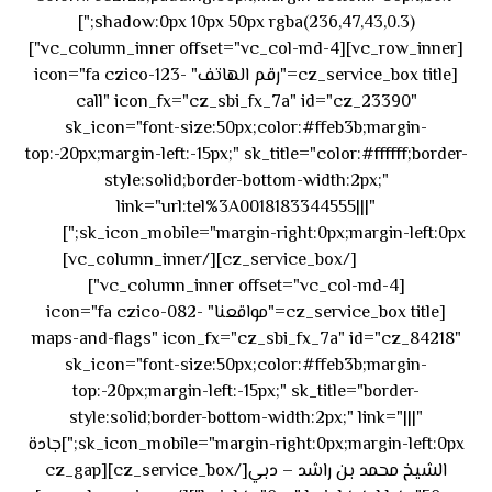
shadow:0px 10px 50px rgba(236,47,43,0.3);"]
[vc_row_inner][vc_column_inner offset="vc_col-md-4"]
[cz_service_box title="رقم الهاتف" icon="fa czico-123-
call" icon_fx="cz_sbi_fx_7a" id="cz_23390"
sk_icon="font-size:50px;color:#ffeb3b;margin-
top:-20px;margin-left:-15px;" sk_title="color:#ffffff;border-
style:solid;border-bottom-width:2px;"
link="url:tel%3A0018183344555|||"
٥٥ ٤٤
sk_icon_mobile="margin-right:0px;margin-left:0px;"]
[/cz_service_box][/vc_column_inner]
٣٣ ٢٢ ٩٧١+
[vc_column_inner offset="vc_col-md-4"]
[cz_service_box title="مواقعنا" icon="fa czico-082-
maps-and-flags" icon_fx="cz_sbi_fx_7a" id="cz_84218"
sk_icon="font-size:50px;color:#ffeb3b;margin-
top:-20px;margin-left:-15px;" sk_title="border-
style:solid;border-bottom-width:2px;" link="|||"
sk_icon_mobile="margin-right:0px;margin-left:0px;"]جادة
الشيخ محمد بن راشد – دبي[/cz_service_box][cz_gap