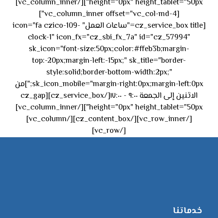
height="0px" height_tablet="50px"][/vc_column_inner]
[vc_column_inner offset="vc_col-md-4"]
[cz_service_box title="ساعات العمل" icon="fa czico-109-
clock-1" icon_fx="cz_sbi_fx_7a" id="cz_57994"
sk_icon="font-size:50px;color:#ffeb3b;margin-
top:-20px;margin-left:-15px;" sk_title="border-
style:solid;border-bottom-width:2px;"
sk_icon_mobile="margin-right:0px;margin-left:0px;"]من
الاثنين إلى الجمعة ٩:٠٠ - ١٧:٠٠[/cz_service_box][cz_gap
height="0px" height_tablet="50px"][/vc_column_inner]
[/vc_row_inner][/cz_content_box][/vc_column]
[/vc_row]
خدماتنا