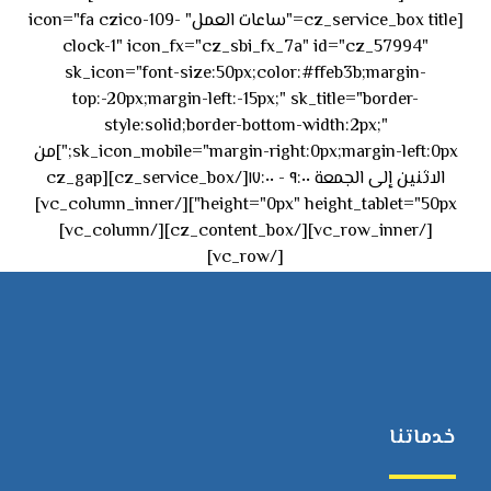
[cz_service_box title="ساعات العمل" icon="fa czico-109-
clock-1" icon_fx="cz_sbi_fx_7a" id="cz_57994"
sk_icon="font-size:50px;color:#ffeb3b;margin-
top:-20px;margin-left:-15px;" sk_title="border-
style:solid;border-bottom-width:2px;"
sk_icon_mobile="margin-right:0px;margin-left:0px;"]من
الاثنين إلى الجمعة ٩:٠٠ - ١٧:٠٠[/cz_service_box][cz_gap
height="0px" height_tablet="50px"][/vc_column_inner]
[/vc_row_inner][/cz_content_box][/vc_column]
[/vc_row]
خدماتنا