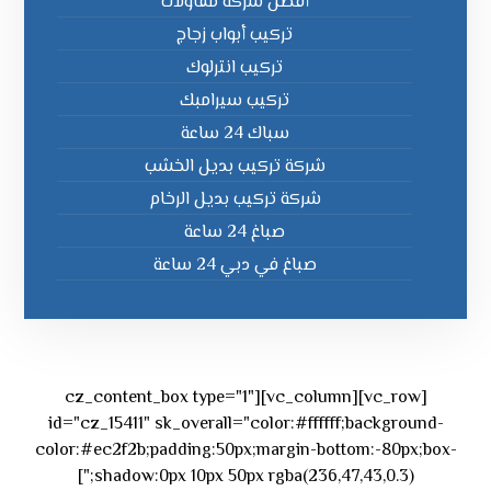
أفضل شركة مقاولات
تركيب أبواب زجاج
تركيب انترلوك
تركيب سيرامبك
سباك 24 ساعة
شركة تركيب بديل الخشب
شركة تركيب بديل الرخام
صباغ 24 ساعة
صباغ في دبي 24 ساعة
[vc_row][vc_column][cz_content_box type="1"
id="cz_15411" sk_overall="color:#ffffff;background-
color:#ec2f2b;padding:50px;margin-bottom:-80px;box-
shadow:0px 10px 50px rgba(236,47,43,0.3);"]