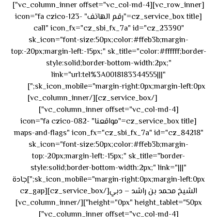
[vc_row_inner][vc_column_inner offset="vc_col-md-4"]
[cz_service_box title="رقم الهاتف" icon="fa czico-123-
call" icon_fx="cz_sbi_fx_7a" id="cz_23390"
sk_icon="font-size:50px;color:#ffeb3b;margin-
top:-20px;margin-left:-15px;" sk_title="color:#ffffff;border-
style:solid;border-bottom-width:2px;"
link="url:tel%3A0018183344555|||"
٥٥ ٤٤
sk_icon_mobile="margin-right:0px;margin-left:0px;"]
[/cz_service_box][/vc_column_inner]
٣٣ ٢٢ ٩٧١+
[vc_column_inner offset="vc_col-md-4"]
[cz_service_box title="مواقعنا" icon="fa czico-082-
maps-and-flags" icon_fx="cz_sbi_fx_7a" id="cz_84218"
sk_icon="font-size:50px;color:#ffeb3b;margin-
top:-20px;margin-left:-15px;" sk_title="border-
style:solid;border-bottom-width:2px;" link="|||"
sk_icon_mobile="margin-right:0px;margin-left:0px;"]جادة
الشيخ محمد بن راشد – دبي[/cz_service_box][cz_gap
height="0px" height_tablet="50px"][/vc_column_inner]
[vc_column_inner offset="vc_col-md-4"]