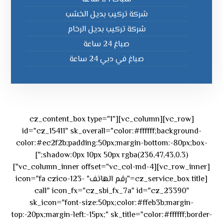
شركة تركيب بديل الخشب
شركة تركيب بديل الرخام
صباغ 24 ساعة
صباغ في دبي 24 ساعة
[vc_row][vc_column][cz_content_box type="1"
id="cz_15411" sk_overall="color:#ffffff;background-
color:#ec2f2b;padding:50px;margin-bottom:-80px;box-
shadow:0px 10px 50px rgba(236,47,43,0.3);"]
[vc_row_inner][vc_column_inner offset="vc_col-md-4"]
[cz_service_box title="رقم الهاتف" icon="fa czico-123-
call" icon_fx="cz_sbi_fx_7a" id="cz_23390"
sk_icon="font-size:50px;color:#ffeb3b;margin-
top:-20px;margin-left:-15px;" sk_title="color:#ffffff;border-