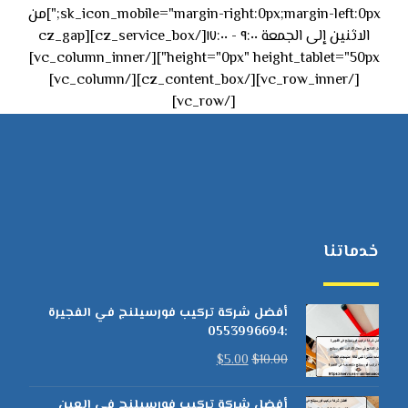
sk_icon_mobile="margin-right:0px;margin-left:0px;"]من
الاثنين إلى الجمعة ٩:٠٠ - ١٧:٠٠[/cz_service_box][cz_gap
height="0px" height_tablet="50px"][/vc_column_inner]
[/vc_row_inner][/cz_content_box][/vc_column]
[/vc_row]
خدماتنا
أفضل شركة تركيب فورسيلنج في الفجيرة
:0553996694
$
5.00
$
10.00
أفضل شركة تركيب فورسيلنج في العين