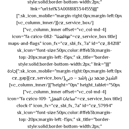
style:solid;border-bottom-width:2px;"
link="url:tel%3A0018183344555|||"
٥٥ ٤٤
sk_icon_mobile="margin-right:0px;margin-left:0px;"]
[/cz_service_box][/vc_column_inner]
٣٣ ٢٢ ٩٧١+
[vc_column_inner offset="vc_col-md-4"]
[cz_service_box title="مواقعنا" icon="fa czico-082-
maps-and-flags" icon_fx="cz_sbi_fx_7a" id="cz_84218"
sk_icon="font-size:50px;color:#ffeb3b;margin-
top:-20px;margin-left:-15px;" sk_title="border-
style:solid;border-bottom-width:2px;" link="|||"
sk_icon_mobile="margin-right:0px;margin-left:0px;"]جادة
الشيخ محمد بن راشد – دبي[/cz_service_box][cz_gap
height="0px" height_tablet="50px"][/vc_column_inner]
[vc_column_inner offset="vc_col-md-4"]
[cz_service_box title="ساعات العمل" icon="fa czico-109-
clock-1" icon_fx="cz_sbi_fx_7a" id="cz_57994"
sk_icon="font-size:50px;color:#ffeb3b;margin-
top:-20px;margin-left:-15px;" sk_title="border-
style:solid;border-bottom-width:2px;"