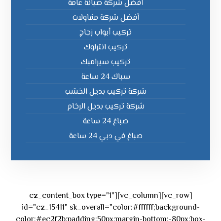
أفضل شركة صيانة عامة
أفضل شركة مقاولات
تركيب أبواب زجاج
تركيب انترلوك
تركيب سيرامبك
سباك 24 ساعة
شركة تركيب بديل الخشب
شركة تركيب بديل الرخام
صباغ 24 ساعة
صباغ في دبي 24 ساعة
[vc_row][vc_column][cz_content_box type="1"
id="cz_15411" sk_overall="color:#ffffff;background-
color:#ec2f2b;padding:50px;margin-bottom:-80px;box-