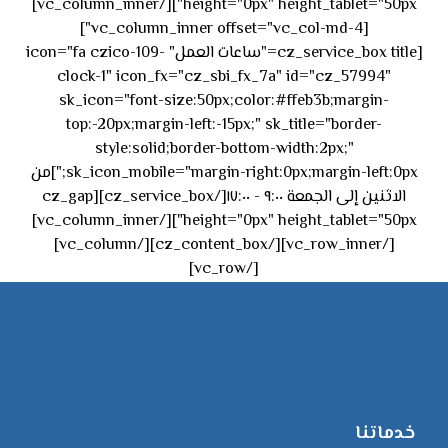
height="0px" height_tablet="50px"][/vc_column_inner]
[vc_column_inner offset="vc_col-md-4"]
[cz_service_box title="ساعات العمل" icon="fa czico-109-
clock-1" icon_fx="cz_sbi_fx_7a" id="cz_57994"
sk_icon="font-size:50px;color:#ffeb3b;margin-
top:-20px;margin-left:-15px;" sk_title="border-
style:solid;border-bottom-width:2px;"
sk_icon_mobile="margin-right:0px;margin-left:0px;"]من
الاثنين إلى الجمعة ٩:٠٠ - ١٧:٠٠[/cz_service_box][cz_gap
height="0px" height_tablet="50px"][/vc_column_inner]
[/vc_row_inner][/cz_content_box][/vc_column]
[/vc_row]
خدماتنا