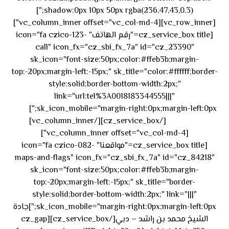
shadow:0px 10px 50px rgba(236,47,43,0.3);"]
[vc_row_inner][vc_column_inner offset="vc_col-md-4"]
[cz_service_box title="رقم الهاتف" icon="fa czico-123-
call" icon_fx="cz_sbi_fx_7a" id="cz_23390"
sk_icon="font-size:50px;color:#ffeb3b;margin-
top:-20px;margin-left:-15px;" sk_title="color:#ffffff;border-
style:solid;border-bottom-width:2px;"
link="url:tel%3A0018183344555|||"
٥٥ ٤٤
sk_icon_mobile="margin-right:0px;margin-left:0px;"]
[/cz_service_box][/vc_column_inner]
٣٣ ٢٢ ٩٧١+
[vc_column_inner offset="vc_col-md-4"]
[cz_service_box title="مواقعنا" icon="fa czico-082-
maps-and-flags" icon_fx="cz_sbi_fx_7a" id="cz_84218"
sk_icon="font-size:50px;color:#ffeb3b;margin-
top:-20px;margin-left:-15px;" sk_title="border-
style:solid;border-bottom-width:2px;" link="|||"
sk_icon_mobile="margin-right:0px;margin-left:0px;"]جادة
الشيخ محمد بن راشد – دبي[/cz_service_box][cz_gap