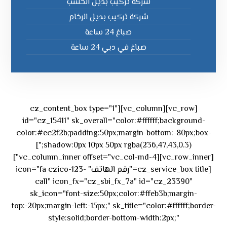
شركة تركيب بديل الخشب
شركة تركيب بديل الرخام
صباغ 24 ساعة
صباغ في دبي 24 ساعة
[vc_row][vc_column][cz_content_box type="1"
id="cz_15411" sk_overall="color:#ffffff;background-
color:#ec2f2b;padding:50px;margin-bottom:-80px;box-
shadow:0px 10px 50px rgba(236,47,43,0.3);"]
[vc_row_inner][vc_column_inner offset="vc_col-md-4"]
[cz_service_box title="رقم الهاتف" icon="fa czico-123-
call" icon_fx="cz_sbi_fx_7a" id="cz_23390"
sk_icon="font-size:50px;color:#ffeb3b;margin-
top:-20px;margin-left:-15px;" sk_title="color:#ffffff;border-
style:solid;border-bottom-width:2px;"