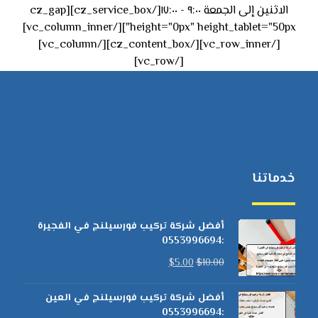
الاثنين إلى الجمعة ٩:٠٠ - ١٧:٠٠[/cz_service_box][cz_gap
height="0px" height_tablet="50px"][/vc_column_inner]
[/vc_row_inner][/cz_content_box][/vc_column]
[/vc_row]
خدماتنا
أفضل شركة تركيب فورسيلنج في الفجيرة
:0553996694
$
5.00
$
10.00
أفضل شركة تركيب فورسيلنج في العين
:0553996694