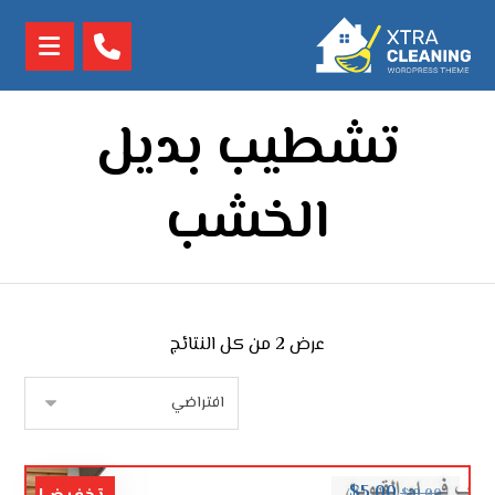
تشطيب بديل
الخشب
عرض ⁦2⁩ من كل النتائج
$
5.00
$
10.00