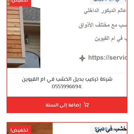
تخفيض!
شركة تركيب بديل الخشب في ام القيوين
:0553996694
إضافة إلى السلة
$
5.00
تخفيض!
$
10.00