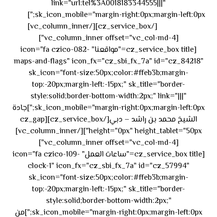
link="url:tel%3A0018183344555|||"
٥٥ ٤٤
sk_icon_mobile="margin-right:0px;margin-left:0px;"]
[/cz_service_box][/vc_column_inner]
٣٣ ٢٢ ٩٧١+
[vc_column_inner offset="vc_col-md-4"]
[cz_service_box title="مواقعنا" icon="fa czico-082-
maps-and-flags" icon_fx="cz_sbi_fx_7a" id="cz_84218"
sk_icon="font-size:50px;color:#ffeb3b;margin-
top:-20px;margin-left:-15px;" sk_title="border-
style:solid;border-bottom-width:2px;" link="|||"
sk_icon_mobile="margin-right:0px;margin-left:0px;"]جادة
الشيخ محمد بن راشد – دبي[/cz_service_box][cz_gap
height="0px" height_tablet="50px"][/vc_column_inner]
[vc_column_inner offset="vc_col-md-4"]
[cz_service_box title="ساعات العمل" icon="fa czico-109-
clock-1" icon_fx="cz_sbi_fx_7a" id="cz_57994"
sk_icon="font-size:50px;color:#ffeb3b;margin-
top:-20px;margin-left:-15px;" sk_title="border-
style:solid;border-bottom-width:2px;"
sk_icon_mobile="margin-right:0px;margin-left:0px;"]من