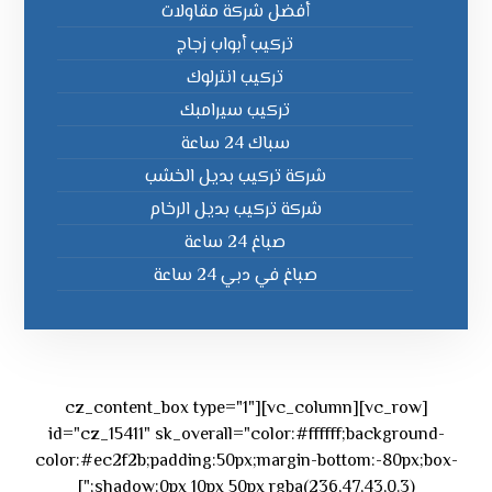
أفضل شركة مقاولات
تركيب أبواب زجاج
تركيب انترلوك
تركيب سيرامبك
سباك 24 ساعة
شركة تركيب بديل الخشب
شركة تركيب بديل الرخام
صباغ 24 ساعة
صباغ في دبي 24 ساعة
[vc_row][vc_column][cz_content_box type="1"
id="cz_15411" sk_overall="color:#ffffff;background-
color:#ec2f2b;padding:50px;margin-bottom:-80px;box-
shadow:0px 10px 50px rgba(236,47,43,0.3);"]