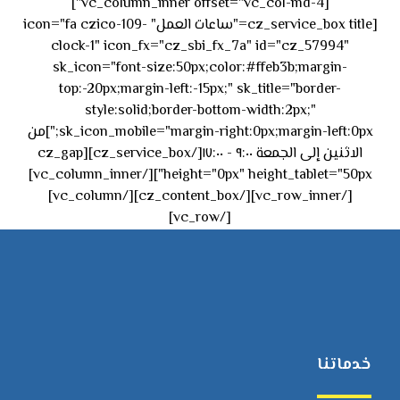
[vc_column_inner offset="vc_col-md-4"]
[cz_service_box title="ساعات العمل" icon="fa czico-109-
clock-1" icon_fx="cz_sbi_fx_7a" id="cz_57994"
sk_icon="font-size:50px;color:#ffeb3b;margin-
top:-20px;margin-left:-15px;" sk_title="border-
style:solid;border-bottom-width:2px;"
sk_icon_mobile="margin-right:0px;margin-left:0px;"]من
الاثنين إلى الجمعة ٩:٠٠ - ١٧:٠٠[/cz_service_box][cz_gap
height="0px" height_tablet="50px"][/vc_column_inner]
[/vc_row_inner][/cz_content_box][/vc_column]
[/vc_row]
خدماتنا