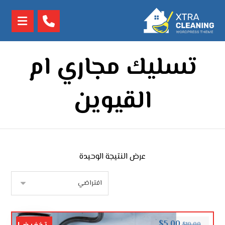
تسليك مجاري ام
القيوين
عرض النتيجة الوحيدة
$
5.00
$
10.00