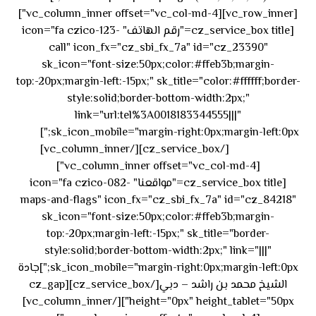
[vc_row_inner][vc_column_inner offset="vc_col-md-4"]
[cz_service_box title="رقم الهاتف" icon="fa czico-123-
call" icon_fx="cz_sbi_fx_7a" id="cz_23390"
sk_icon="font-size:50px;color:#ffeb3b;margin-
top:-20px;margin-left:-15px;" sk_title="color:#ffffff;border-
style:solid;border-bottom-width:2px;"
link="url:tel%3A0018183344555|||"
٥٥ ٤٤
sk_icon_mobile="margin-right:0px;margin-left:0px;"]
[/cz_service_box][/vc_column_inner]
٣٣ ٢٢ ٩٧١+
[vc_column_inner offset="vc_col-md-4"]
[cz_service_box title="مواقعنا" icon="fa czico-082-
maps-and-flags" icon_fx="cz_sbi_fx_7a" id="cz_84218"
sk_icon="font-size:50px;color:#ffeb3b;margin-
top:-20px;margin-left:-15px;" sk_title="border-
style:solid;border-bottom-width:2px;" link="|||"
sk_icon_mobile="margin-right:0px;margin-left:0px;"]جادة
الشيخ محمد بن راشد – دبي[/cz_service_box][cz_gap
height="0px" height_tablet="50px"][/vc_column_inner]