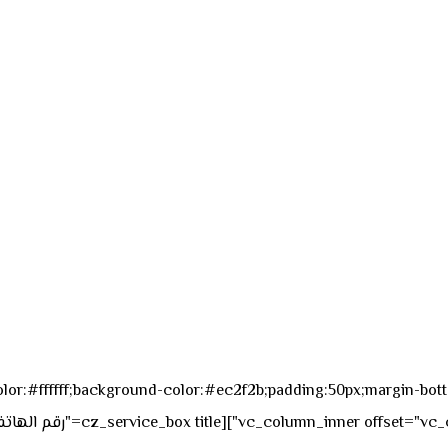
sk_overall="color:#ffffff;background-color:#ec2f2b;padding:50px;margi