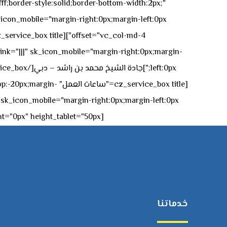
ff;border-style:solid;border-bottom-width:2px;"
icon_mobile="margin-right:0px;margin-left:0px;"]
 link="|||" sk_icon_mobile="margin-right:0px;margin-
[z_service_box title
[cz_gap height="0px" height_tablet="50px"][/vc_column_inner][/vc_row_inner][/cz_content_box][/vc_column][/vc_row]
خدماتنا