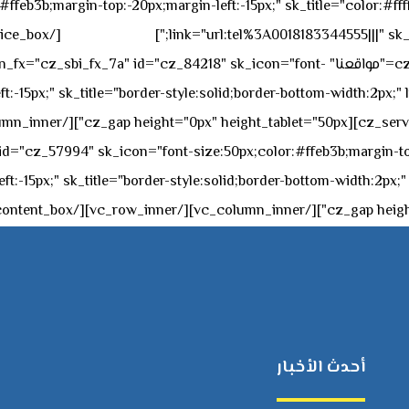
feb3b;margin-top:-20px;margin-left:-15px;" sk_title="color:#ffff
٥٥ ٤٤ ٣٣ ٢٢ ٩٧١+
link="url:tel%3A0018183344555|||" sk_
offset="vc_col-md-4"][cz_service_box title="مواقعنا" ="cz_84218" sk_icon="font
t:-15px;" sk_title="border-style:solid;border-bottom-width:2px;"
c="ساعات العمل" " sk_icon="font-size:50px;color:#ffeb3b;margin-top:-20px;margin
أحدث الأخبار