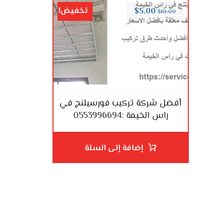
تخفيض!
$
5.00
$
10.00
أفضل شركة تركيب فورسيلنج في
راس الخيمة :0553996694
إضافة إلى السلة