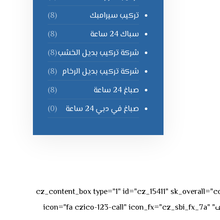
تركيب سيرامبك
(8)
سباك 24 ساعة
(8)
شركة تركيب بديل الخشب
(8)
شركة تركيب بديل الرخام
(8)
صباغ 24 ساعة
(8)
صباغ في دبي 24 ساعة
(0)
[vc_row][vc_column][cz_content_box type="1" id="cz_15411" 
50px rgba(236,47,43,0.3);"][vc_row_inner][vc_column_inner offset="vc_col-md-4"][cz_service_box title="رقم الهاتف" icon="fa czico-123-call" icon_fx="cz_sbi_fx_7a"