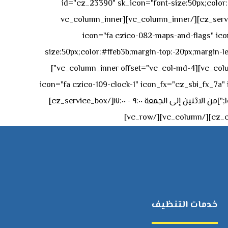
id="cz_23390" sk_icon="font-size:50px;color:#f
[/cz_service_box][/vc_column_inner][vc_column_inner
icon="fa czico-082-maps-and-flags" icon_fx="cz_sbi_fx_7a" id-
size:50px;color:#ffeb3b;margin-top:-20px;margin-lef
left:0px;"]جادة الشيخ محمد بن راشد – دبي[/cz_service_box][cz_gap height="0px" height_tablet="50px"][/vc_column_inner][vc_column_inner offset="vc_col-md-4"]
icon="fa czico-109-clock-1" icon_fx="cz_sbi_fx_7a" id="cz_57994-
left:-15px;" sk_title="border-style:solid;border-bottom-width:2px;" sk_icon_mobile="margin-right:0px;margin-left:0px;"]من الاثنين إلى الجمعة ٩:٠٠ - ١٧:٠٠[/cz_service_box]
خدمات التنظيف