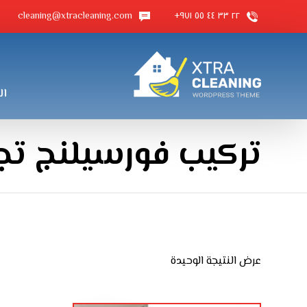
cleaning@xtracleaning.com
٢٢ ٣٣ ٤٤ ٥٥ ٩٧١+
ال
تركيب فورسيلنج تج
عرض النتيجة الوحيدة