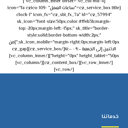
[vc_column_inner offset="vc_col-md-4"]
[cz_service_box title="ساعات العمل" icon="fa czico-109-
clock-1" icon_fx="cz_sbi_fx_7a" id="cz_57994"
sk_icon="font-size:50px;color:#ffeb3b;margin-
top:-20px;margin-left:-15px;" sk_title="border-
style:solid;border-bottom-width:2px;"
sk_icon_mobile="margin-right:0px;margin-left:0px;"]من
الاثنين إلى الجمعة ٩:٠٠ - ١٧:٠٠[/cz_service_box][cz_gap
height="0px" height_tablet="50px"][/vc_column_inner]
[/vc_row_inner][/cz_content_box][/vc_column]
[/vc_row]
خدماتنا