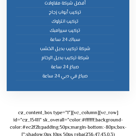
أفضل شركة مقاولات
تركيب أبواب زجاج
تركيب انترلوك
تركيب سيرامبك
سباك 24 ساعة
شركة تركيب بديل الخشب
شركة تركيب بديل الرخام
صباغ 24 ساعة
صباغ في دبي 24 ساعة
[vc_row][vc_column][cz_content_box type="1"
id="cz_15411" sk_overall="color:#ffffff;background-
color:#ec2f2b;padding:50px;margin-bottom:-80px;box-
shadow:0px 10px 50px rgba(236,47,43,0.3);"]