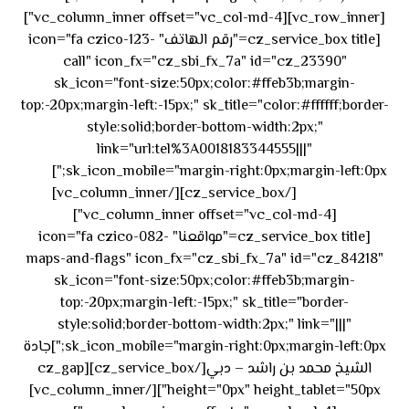
[vc_row_inner][vc_column_inner offset="vc_col-md-4"]
[cz_service_box title="رقم الهاتف" icon="fa czico-123-
call" icon_fx="cz_sbi_fx_7a" id="cz_23390"
sk_icon="font-size:50px;color:#ffeb3b;margin-
top:-20px;margin-left:-15px;" sk_title="color:#ffffff;border-
style:solid;border-bottom-width:2px;"
link="url:tel%3A0018183344555|||"
٥٥ ٤٤
sk_icon_mobile="margin-right:0px;margin-left:0px;"]
[/cz_service_box][/vc_column_inner]
٣٣ ٢٢ ٩٧١+
[vc_column_inner offset="vc_col-md-4"]
[cz_service_box title="مواقعنا" icon="fa czico-082-
maps-and-flags" icon_fx="cz_sbi_fx_7a" id="cz_84218"
sk_icon="font-size:50px;color:#ffeb3b;margin-
top:-20px;margin-left:-15px;" sk_title="border-
style:solid;border-bottom-width:2px;" link="|||"
sk_icon_mobile="margin-right:0px;margin-left:0px;"]جادة
الشيخ محمد بن راشد – دبي[/cz_service_box][cz_gap
height="0px" height_tablet="50px"][/vc_column_inner]