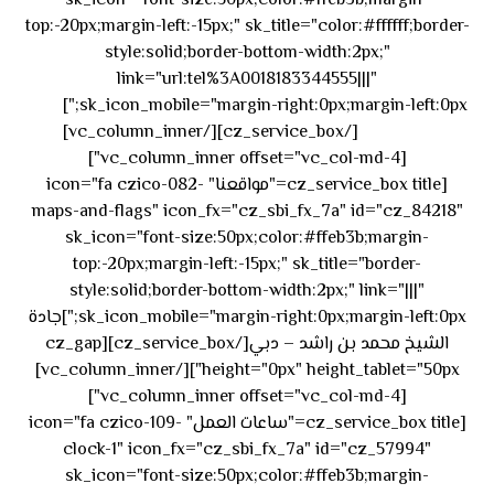
sk_icon="font-size:50px;color:#ffeb3b;margin-
top:-20px;margin-left:-15px;" sk_title="color:#ffffff;border-
style:solid;border-bottom-width:2px;"
link="url:tel%3A0018183344555|||"
٥٥ ٤٤
sk_icon_mobile="margin-right:0px;margin-left:0px;"]
[/cz_service_box][/vc_column_inner]
٣٣ ٢٢ ٩٧١+
[vc_column_inner offset="vc_col-md-4"]
[cz_service_box title="مواقعنا" icon="fa czico-082-
maps-and-flags" icon_fx="cz_sbi_fx_7a" id="cz_84218"
sk_icon="font-size:50px;color:#ffeb3b;margin-
top:-20px;margin-left:-15px;" sk_title="border-
style:solid;border-bottom-width:2px;" link="|||"
sk_icon_mobile="margin-right:0px;margin-left:0px;"]جادة
الشيخ محمد بن راشد – دبي[/cz_service_box][cz_gap
height="0px" height_tablet="50px"][/vc_column_inner]
[vc_column_inner offset="vc_col-md-4"]
[cz_service_box title="ساعات العمل" icon="fa czico-109-
clock-1" icon_fx="cz_sbi_fx_7a" id="cz_57994"
sk_icon="font-size:50px;color:#ffeb3b;margin-