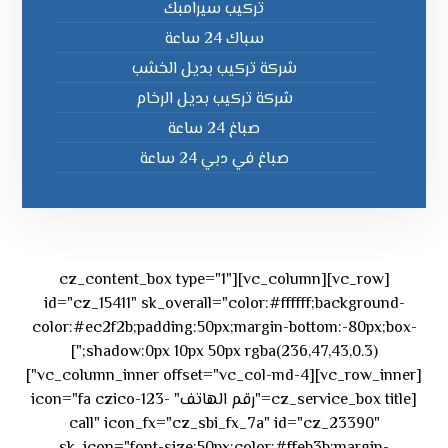
تركيب سيرامبك
سباك 24 ساعة
شركة تركيب بديل الخشب
شركة تركيب بديل الرخام
صباغ 24 ساعة
صباغ في دبي 24 ساعة
[vc_row][vc_column][cz_content_box type="1"
id="cz_15411" sk_overall="color:#ffffff;background-
color:#ec2f2b;padding:50px;margin-bottom:-80px;box-
shadow:0px 10px 50px rgba(236,47,43,0.3);"]
[vc_row_inner][vc_column_inner offset="vc_col-md-4"]
[cz_service_box title="رقم الهاتف" icon="fa czico-123-
call" icon_fx="cz_sbi_fx_7a" id="cz_23390"