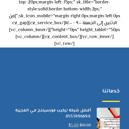
top:-20px;margin-left:-15px;" sk_title="border-
style:solid;border-bottom-width:2px;"
sk_icon_mobile="margin-right:0px;margin-left:0px;"]من
الاثنين إلى الجمعة ٩:٠٠ - ١٧:٠٠[/cz_service_box][cz_gap
height="0px" height_tablet="50px"][/vc_column_inner]
[/vc_row_inner][/cz_content_box][/vc_column]
[/vc_row]
خدماتنا
أفضل شركة تركيب فورسيلنج في الفجيرة
:0553996694
$
5.00
$
10.00