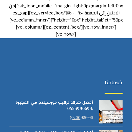
sk_icon_mobile="margin-right:0px;margin-left:0px;"]من
الاثنين إلى الجمعة ٩:٠٠ - ١٧:٠٠[/cz_service_box][cz_gap
height="0px" height_tablet="50px"][/vc_column_inner]
[/vc_row_inner][/cz_content_box][/vc_column]
[/vc_row]
خدماتنا
أفضل شركة تركيب فورسيلنج في الفجيرة
:0553996694
$
5.00
$
10.00