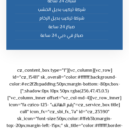
سباك 24 ساعة
شركة تركيب بديل الخشب
شركة تركيب بديل الرخام
صباغ 24 ساعة
صباغ في دبي 24 ساعة
[vc_row][vc_column][cz_content_box type="1"
id="cz_15411" sk_overall="color:#ffffff;background-
color:#ec2f2b;padding:50px;margin-bottom:-80px;box-
shadow:0px 10px 50px rgba(236,47,43,0.3);"]
[vc_row_inner][vc_column_inner offset="vc_col-md-4"]
[cz_service_box title="رقم الهاتف" icon="fa czico-123-
call" icon_fx="cz_sbi_fx_7a" id="cz_23390"
sk_icon="font-size:50px;color:#ffeb3b;margin-
top:-20px;margin-left:-15px;" sk_title="color:#ffffff;border-