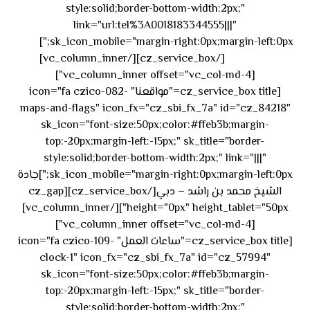
style:solid;border-bottom-width:2px;"
link="url:tel%3A0018183344555|||"
٥٥ ٤٤
sk_icon_mobile="margin-right:0px;margin-left:0px;"]
[/cz_service_box][/vc_column_inner]
٣٣ ٢٢ ٩٧١+
[vc_column_inner offset="vc_col-md-4"]
[cz_service_box title="مواقعنا" icon="fa czico-082-
maps-and-flags" icon_fx="cz_sbi_fx_7a" id="cz_84218"
sk_icon="font-size:50px;color:#ffeb3b;margin-
top:-20px;margin-left:-15px;" sk_title="border-
style:solid;border-bottom-width:2px;" link="|||"
sk_icon_mobile="margin-right:0px;margin-left:0px;"]جادة
الشيخ محمد بن راشد – دبي[/cz_service_box][cz_gap
height="0px" height_tablet="50px"][/vc_column_inner]
[vc_column_inner offset="vc_col-md-4"]
[cz_service_box title="ساعات العمل" icon="fa czico-109-
clock-1" icon_fx="cz_sbi_fx_7a" id="cz_57994"
sk_icon="font-size:50px;color:#ffeb3b;margin-
top:-20px;margin-left:-15px;" sk_title="border-
style:solid;border-bottom-width:2px;"