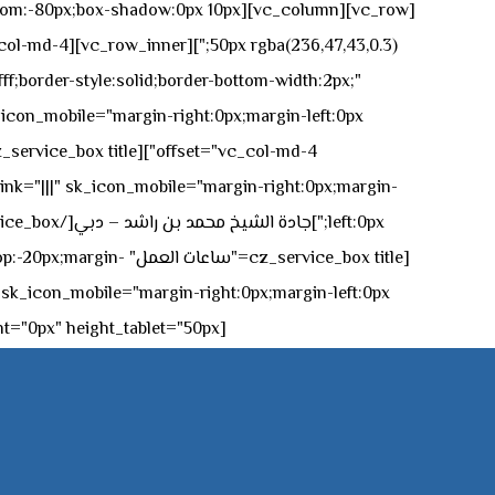
n-bottom:-80px;box-shadow:0px 10px
ff;border-style:solid;border-bottom-width:2px;"
icon_mobile="margin-right:0px;margin-left:0px;"]
 link="|||" sk_icon_mobile="margin-right:0px;margin-
[z_service_box title
[cz_gap height="0px" height_tablet="50px"][/vc_column_inner][/vc_row_inner][/cz_content_box][/vc_column][/vc_row]