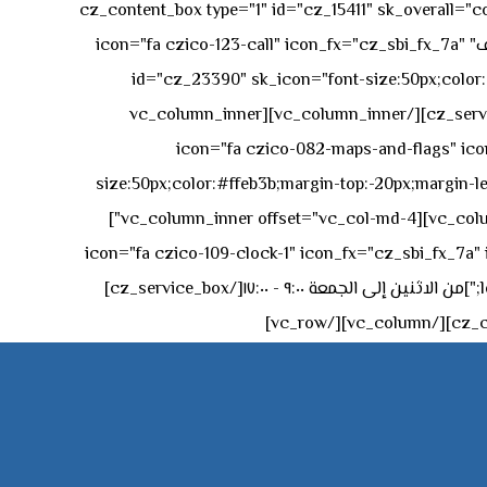
[vc_row][vc_column][cz_content_box type="1" id="cz_15411" 
50px rgba(236,47,43,0.3);"][vc_row_inner][vc_column_inner offset="vc_col-md-4"][cz_service_box title="رقم الهاتف" icon="fa czico-123-call" icon_fx="cz_sbi_fx_7a"
id="cz_23390" sk_icon="font-size:50px;color:#f
[/cz_service_box][/vc_column_inner][vc_column_inner
icon="fa czico-082-maps-and-flags" icon_fx="cz_sbi_fx_7a" id-
size:50px;color:#ffeb3b;margin-top:-20px;margin-lef
left:0px;"]جادة الشيخ محمد بن راشد – دبي[/cz_service_box][cz_gap height="0px" height_tablet="50px"][/vc_column_inner][vc_column_inner offset="vc_col-md-4"]
icon="fa czico-109-clock-1" icon_fx="cz_sbi_fx_7a" id="cz_57994-
left:-15px;" sk_title="border-style:solid;border-bottom-width:2px;" sk_icon_mobile="margin-right:0px;margin-left:0px;"]من الاثنين إلى الجمعة ٩:٠٠ - ١٧:٠٠[/cz_service_box]