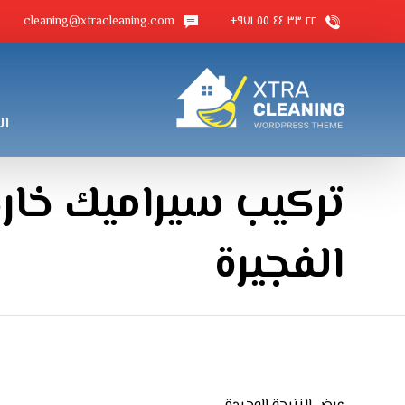
cleaning@xtracleaning.com
٢٢ ٣٣ ٤٤ ٥٥ ٩٧١+
ال
تركيب سيراميك خار
الفجيرة