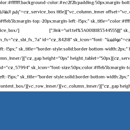
sk_overall="color:#ffffff;background-color:#ec2f2b;padding:50px;margi
feb3b;margin-top:-20px;margin-left:-15px;" sk_title="color:#ffff
٥٥ ٤٤ ٣٣ ٢٢ ٩٧١+
link="url:tel%3A0018183344555|||" sk_
offset="vc_col-md-4"][cz_service_box title="مواقعنا" ="cz_84218" sk_icon="font
t:-15px;" sk_title="border-style:solid;border-bottom-width:2px;"
c="ساعات العمل" " sk_icon="font-size:50px;color:#ffeb3b;margin-top:-20px;margin