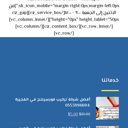
sk_icon_mobile="margin-right:0px;margin-left:0px;"]من
الاثنين إلى الجمعة ٩:٠٠ - ١٧:٠٠[/cz_service_box][cz_gap
height="0px" height_tablet="50px"][/vc_column_inner]
[/vc_row_inner][/cz_content_box][/vc_column]
[/vc_row]
خدماتنا
أفضل شركة تركيب فورسيلنج في الفجيرة
:0553996694
$
5.00
$
10.00