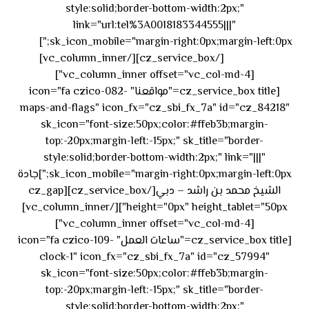
style:solid;border-bottom-width:2px;"
link="url:tel%3A0018183344555|||"
٥٥ ٤٤
sk_icon_mobile="margin-right:0px;margin-left:0px;"]
[/cz_service_box][/vc_column_inner]
٣٣ ٢٢ ٩٧١+
[vc_column_inner offset="vc_col-md-4"]
[cz_service_box title="مواقعنا" icon="fa czico-082-
maps-and-flags" icon_fx="cz_sbi_fx_7a" id="cz_84218"
sk_icon="font-size:50px;color:#ffeb3b;margin-
top:-20px;margin-left:-15px;" sk_title="border-
style:solid;border-bottom-width:2px;" link="|||"
sk_icon_mobile="margin-right:0px;margin-left:0px;"]جادة
الشيخ محمد بن راشد – دبي[/cz_service_box][cz_gap
height="0px" height_tablet="50px"][/vc_column_inner]
[vc_column_inner offset="vc_col-md-4"]
[cz_service_box title="ساعات العمل" icon="fa czico-109-
clock-1" icon_fx="cz_sbi_fx_7a" id="cz_57994"
sk_icon="font-size:50px;color:#ffeb3b;margin-
top:-20px;margin-left:-15px;" sk_title="border-
style:solid;border-bottom-width:2px;"