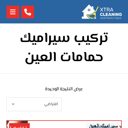
تركيب سيراميك
حمامات العين
عرض النتيجة الوحيدة
$
5.00
$
10.00