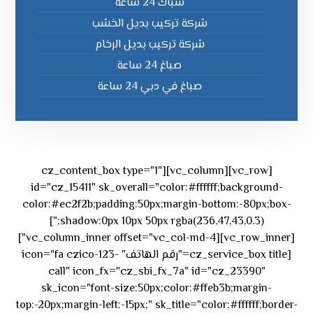
سباك 24 ساعة
شركة تركيب بديل الخشب
شركة تركيب بديل الرخام
صباغ 24 ساعة
صباغ في دبي 24 ساعة
[vc_row][vc_column][cz_content_box type="1"
id="cz_15411" sk_overall="color:#ffffff;background-
color:#ec2f2b;padding:50px;margin-bottom:-80px;box-
shadow:0px 10px 50px rgba(236,47,43,0.3);"]
[vc_row_inner][vc_column_inner offset="vc_col-md-4"]
[cz_service_box title="رقم الهاتف" icon="fa czico-123-
call" icon_fx="cz_sbi_fx_7a" id="cz_23390"
sk_icon="font-size:50px;color:#ffeb3b;margin-
top:-20px;margin-left:-15px;" sk_title="color:#ffffff;border-