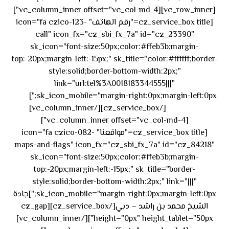
[vc_row_inner][vc_column_inner offset="vc_col-md-4"]
[cz_service_box title="رقم الهاتف" icon="fa czico-123-
call" icon_fx="cz_sbi_fx_7a" id="cz_23390"
sk_icon="font-size:50px;color:#ffeb3b;margin-
top:-20px;margin-left:-15px;" sk_title="color:#ffffff;border-
style:solid;border-bottom-width:2px;"
link="url:tel%3A0018183344555|||"
٥٥ ٤٤
sk_icon_mobile="margin-right:0px;margin-left:0px;"]
[/cz_service_box][/vc_column_inner]
٣٣ ٢٢ ٩٧١+
[vc_column_inner offset="vc_col-md-4"]
[cz_service_box title="مواقعنا" icon="fa czico-082-
maps-and-flags" icon_fx="cz_sbi_fx_7a" id="cz_84218"
sk_icon="font-size:50px;color:#ffeb3b;margin-
top:-20px;margin-left:-15px;" sk_title="border-
style:solid;border-bottom-width:2px;" link="|||"
sk_icon_mobile="margin-right:0px;margin-left:0px;"]جادة
الشيخ محمد بن راشد – دبي[/cz_service_box][cz_gap
height="0px" height_tablet="50px"][/vc_column_inner]