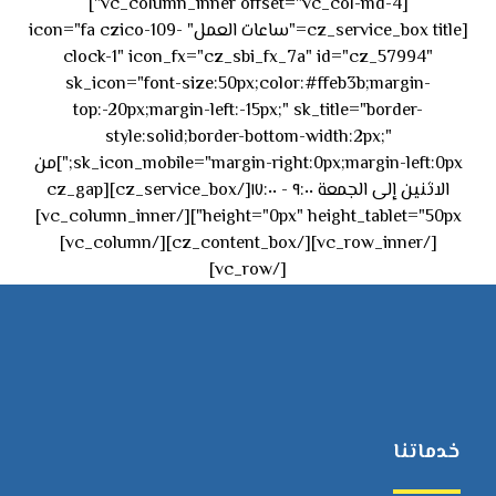
[vc_column_inner offset="vc_col-md-4"]
[cz_service_box title="ساعات العمل" icon="fa czico-109-
clock-1" icon_fx="cz_sbi_fx_7a" id="cz_57994"
sk_icon="font-size:50px;color:#ffeb3b;margin-
top:-20px;margin-left:-15px;" sk_title="border-
style:solid;border-bottom-width:2px;"
sk_icon_mobile="margin-right:0px;margin-left:0px;"]من
الاثنين إلى الجمعة ٩:٠٠ - ١٧:٠٠[/cz_service_box][cz_gap
height="0px" height_tablet="50px"][/vc_column_inner]
[/vc_row_inner][/cz_content_box][/vc_column]
[/vc_row]
خدماتنا