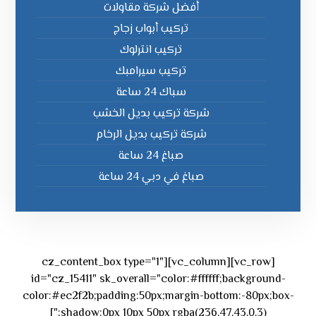
أفضل شركة مقاولات
تركيب أبواب زجاج
تركيب انترلوك
تركيب سيرامبك
سباك 24 ساعة
شركة تركيب بديل الخشب
شركة تركيب بديل الرخام
صباغ 24 ساعة
صباغ في دبي 24 ساعة
[vc_row][vc_column][cz_content_box type="1"
id="cz_15411" sk_overall="color:#ffffff;background-
color:#ec2f2b;padding:50px;margin-bottom:-80px;box-
shadow:0px 10px 50px rgba(236,47,43,0.3);"]