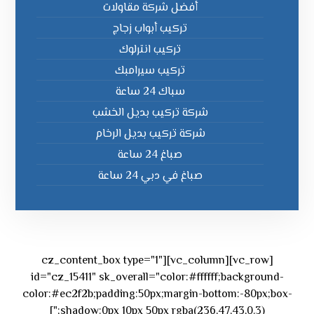
أفضل شركة مقاولات
تركيب أبواب زجاج
تركيب انترلوك
تركيب سيرامبك
سباك 24 ساعة
شركة تركيب بديل الخشب
شركة تركيب بديل الرخام
صباغ 24 ساعة
صباغ في دبي 24 ساعة
[vc_row][vc_column][cz_content_box type="1"
id="cz_15411" sk_overall="color:#ffffff;background-
color:#ec2f2b;padding:50px;margin-bottom:-80px;box-
shadow:0px 10px 50px rgba(236,47,43,0.3);"]