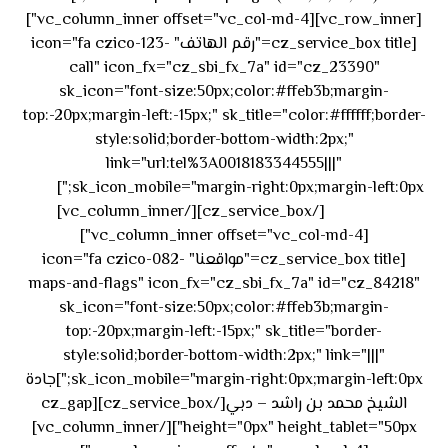
[vc_row_inner][vc_column_inner offset="vc_col-md-4"]
[cz_service_box title="رقم الهاتف" icon="fa czico-123-
call" icon_fx="cz_sbi_fx_7a" id="cz_23390"
sk_icon="font-size:50px;color:#ffeb3b;margin-
top:-20px;margin-left:-15px;" sk_title="color:#ffffff;border-
style:solid;border-bottom-width:2px;"
link="url:tel%3A0018183344555|||"
٥٥ ٤٤
sk_icon_mobile="margin-right:0px;margin-left:0px;"]
[/cz_service_box][/vc_column_inner]
٣٣ ٢٢ ٩٧١+
[vc_column_inner offset="vc_col-md-4"]
[cz_service_box title="مواقعنا" icon="fa czico-082-
maps-and-flags" icon_fx="cz_sbi_fx_7a" id="cz_84218"
sk_icon="font-size:50px;color:#ffeb3b;margin-
top:-20px;margin-left:-15px;" sk_title="border-
style:solid;border-bottom-width:2px;" link="|||"
sk_icon_mobile="margin-right:0px;margin-left:0px;"]جادة
الشيخ محمد بن راشد – دبي[/cz_service_box][cz_gap
height="0px" height_tablet="50px"][/vc_column_inner]