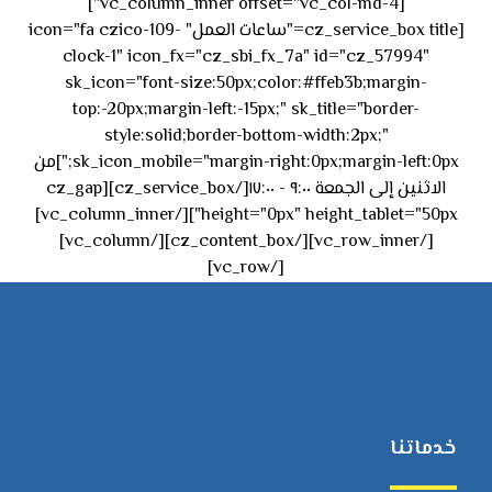
[vc_column_inner offset="vc_col-md-4"]
[cz_service_box title="ساعات العمل" icon="fa czico-109-
clock-1" icon_fx="cz_sbi_fx_7a" id="cz_57994"
sk_icon="font-size:50px;color:#ffeb3b;margin-
top:-20px;margin-left:-15px;" sk_title="border-
style:solid;border-bottom-width:2px;"
sk_icon_mobile="margin-right:0px;margin-left:0px;"]من
الاثنين إلى الجمعة ٩:٠٠ - ١٧:٠٠[/cz_service_box][cz_gap
height="0px" height_tablet="50px"][/vc_column_inner]
[/vc_row_inner][/cz_content_box][/vc_column]
[/vc_row]
خدماتنا