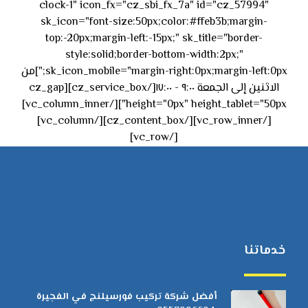
clock-1" icon_fx="cz_sbi_fx_7a" id="cz_57994"
sk_icon="font-size:50px;color:#ffeb3b;margin-
top:-20px;margin-left:-15px;" sk_title="border-
style:solid;border-bottom-width:2px;"
sk_icon_mobile="margin-right:0px;margin-left:0px;"]من
الاثنين إلى الجمعة ٩:٠٠ - ١٧:٠٠[/cz_service_box][cz_gap
height="0px" height_tablet="50px"][/vc_column_inner]
[/vc_row_inner][/cz_content_box][/vc_column]
[/vc_row]
خدماتنا
أفضل شركة تركيب فورسيلنج في الفجيرة