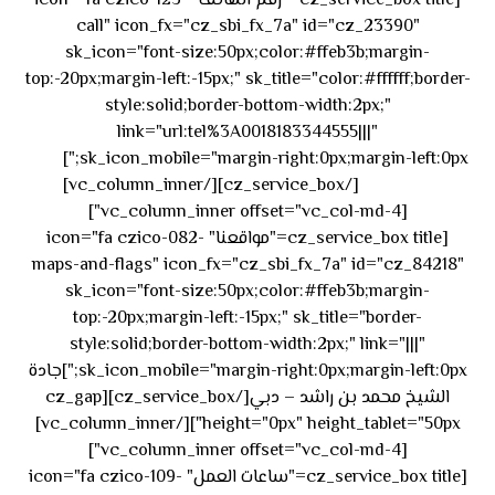
[cz_service_box title="رقم الهاتف" icon="fa czico-123-
call" icon_fx="cz_sbi_fx_7a" id="cz_23390"
sk_icon="font-size:50px;color:#ffeb3b;margin-
top:-20px;margin-left:-15px;" sk_title="color:#ffffff;border-
style:solid;border-bottom-width:2px;"
link="url:tel%3A0018183344555|||"
٥٥ ٤٤
sk_icon_mobile="margin-right:0px;margin-left:0px;"]
[/cz_service_box][/vc_column_inner]
٣٣ ٢٢ ٩٧١+
[vc_column_inner offset="vc_col-md-4"]
[cz_service_box title="مواقعنا" icon="fa czico-082-
maps-and-flags" icon_fx="cz_sbi_fx_7a" id="cz_84218"
sk_icon="font-size:50px;color:#ffeb3b;margin-
top:-20px;margin-left:-15px;" sk_title="border-
style:solid;border-bottom-width:2px;" link="|||"
sk_icon_mobile="margin-right:0px;margin-left:0px;"]جادة
الشيخ محمد بن راشد – دبي[/cz_service_box][cz_gap
height="0px" height_tablet="50px"][/vc_column_inner]
[vc_column_inner offset="vc_col-md-4"]
[cz_service_box title="ساعات العمل" icon="fa czico-109-