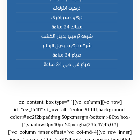
تركيب انترلوك
تركيب سيرامبك
سباك 24 ساعة
شركة تركيب بديل الخشب
شركة تركيب بديل الرخام
صباغ 24 ساعة
صباغ في دبي 24 ساعة
[vc_row][vc_column][cz_content_box type="1"
id="cz_15411" sk_overall="color:#ffffff;background-
color:#ec2f2b;padding:50px;margin-bottom:-80px;box-
shadow:0px 10px 50px rgba(236,47,43,0.3);"]
[vc_row_inner][vc_column_inner offset="vc_col-md-4"]