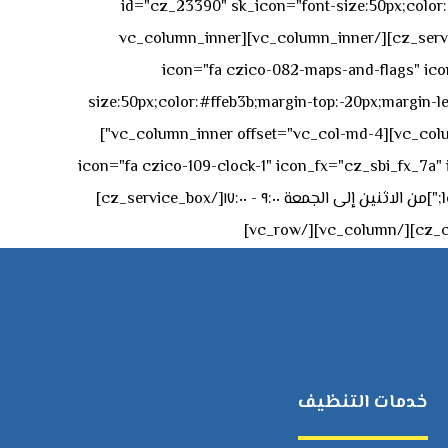
id="cz_23390" sk_icon="font-size:50px;color:#f
[/cz_service_box][/vc_column_inner][vc_column_inner
icon="fa czico-082-maps-and-flags" icon_fx="cz_sbi_fx_7a" id-
size:50px;color:#ffeb3b;margin-top:-20px;margin-lef
left:0px;"]جادة الشيخ محمد بن راشد – دبي[/cz_service_box][cz_gap height="0px" height_tablet="50px"][/vc_column_inner][vc_column_inner offset="vc_col-md-4"]
icon="fa czico-109-clock-1" icon_fx="cz_sbi_fx_7a" id="cz_57994-
left:-15px;" sk_title="border-style:solid;border-bottom-width:2px;" sk_icon_mobile="margin-right:0px;margin-left:0px;"]من الاثنين إلى الجمعة ٩:٠٠ - ١٧:٠٠[/cz_service_box]
خدمات التنظيف