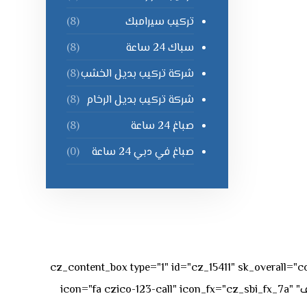
تركيب سيرامبك
(8)
سباك 24 ساعة
(8)
شركة تركيب بديل الخشب
(8)
شركة تركيب بديل الرخام
(8)
صباغ 24 ساعة
(8)
صباغ في دبي 24 ساعة
(0)
[vc_row][vc_column][cz_content_box type="1" id="cz_15411" 
50px rgba(236,47,43,0.3);"][vc_row_inner][vc_column_inner offset="vc_col-md-4"][cz_service_box title="رقم الهاتف" icon="fa czico-123-call" icon_fx="cz_sbi_fx_7a"