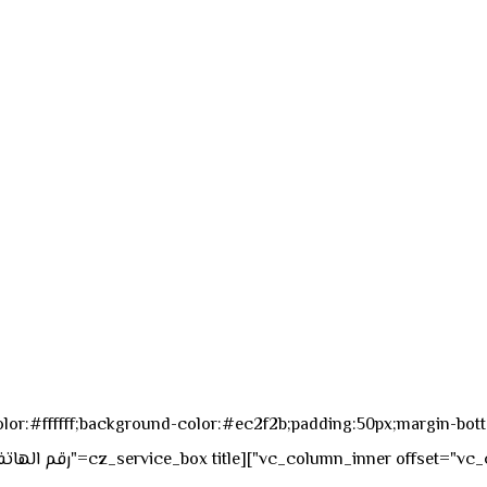
sk_overall="color:#ffffff;background-color:#ec2f2b;padding:50px;margi