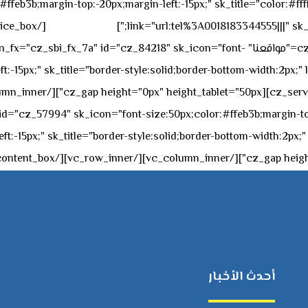
feb3b;margin-top:-20px;margin-left:-15px;" sk_title="color:#ffff
٥٥ ٤٤ ٣٣ ٢٢ ٩٧١+
link="url:tel%3A0018183344555|||" sk_
offset="vc_col-md-4"][cz_service_box title="مواقعنا" ="cz_84218" sk_icon="font
t:-15px;" sk_title="border-style:solid;border-bottom-width:2px;"
c="ساعات العمل" " sk_icon="font-size:50px;color:#ffeb3b;margin-top:-20px;margin
أحدث الأخبار