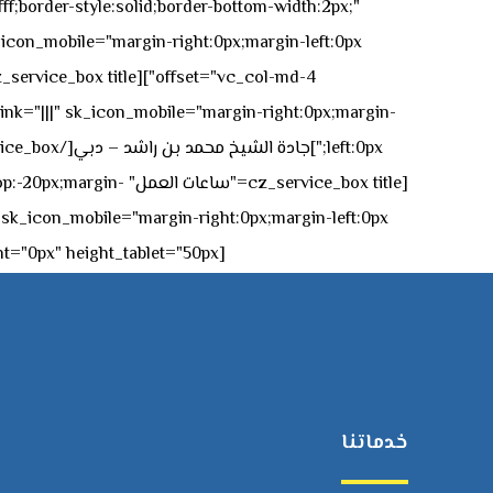
ff;border-style:solid;border-bottom-width:2px;"
icon_mobile="margin-right:0px;margin-left:0px;"]
 link="|||" sk_icon_mobile="margin-right:0px;margin-
[z_service_box title
[cz_gap height="0px" height_tablet="50px"][/vc_column_inner][/vc_row_inner][/cz_content_box][/vc_column][/vc_row]
خدماتنا