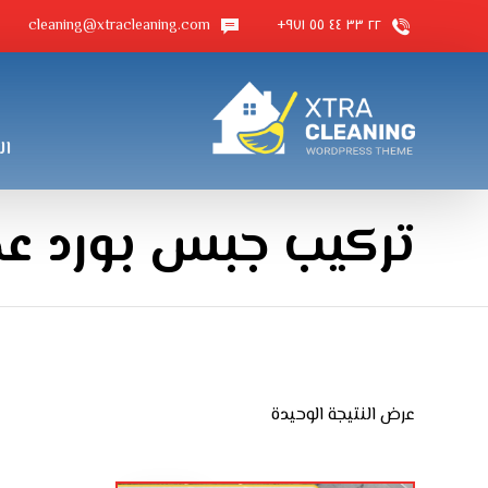
cleaning@xtracleaning.com
٢٢ ٣٣ ٤٤ ٥٥ ٩٧١+
ال
تركيب جبس بورد ع
عرض النتيجة الوحيدة