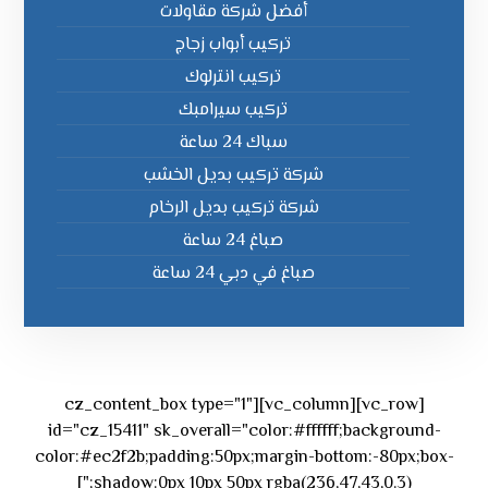
أفضل شركة مقاولات
تركيب أبواب زجاج
تركيب انترلوك
تركيب سيرامبك
سباك 24 ساعة
شركة تركيب بديل الخشب
شركة تركيب بديل الرخام
صباغ 24 ساعة
صباغ في دبي 24 ساعة
[vc_row][vc_column][cz_content_box type="1"
id="cz_15411" sk_overall="color:#ffffff;background-
color:#ec2f2b;padding:50px;margin-bottom:-80px;box-
shadow:0px 10px 50px rgba(236,47,43,0.3);"]