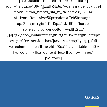
[vc_column_inner offset="vc_col-md-4"]
[cz_service_box title="ساعات العمل" icon="fa czico-109-
clock-1" icon_fx="cz_sbi_fx_7a" id="cz_57994"
sk_icon="font-size:50px;color:#ffeb3b;margin-
top:-20px;margin-left:-15px;" sk_title="border-
style:solid;border-bottom-width:2px;"
sk_icon_mobile="margin-right:0px;margin-left:0px;"]من
الاثنين إلى الجمعة ٩:٠٠ - ١٧:٠٠[/cz_service_box][cz_gap
height="0px" height_tablet="50px"][/vc_column_inner]
[/vc_row_inner][/cz_content_box][/vc_column]
[/vc_row]
خدماتنا