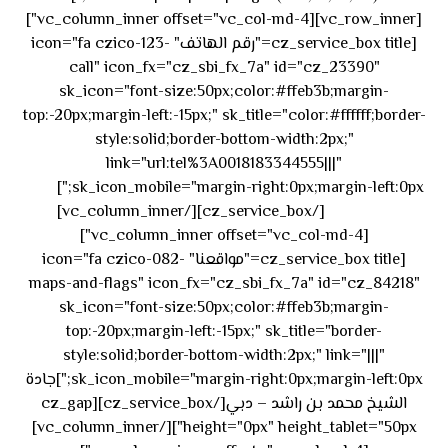
[vc_row_inner][vc_column_inner offset="vc_col-md-4"]
[cz_service_box title="رقم الهاتف" icon="fa czico-123-
call" icon_fx="cz_sbi_fx_7a" id="cz_23390"
sk_icon="font-size:50px;color:#ffeb3b;margin-
top:-20px;margin-left:-15px;" sk_title="color:#ffffff;border-
style:solid;border-bottom-width:2px;"
link="url:tel%3A0018183344555|||"
٥٥ ٤٤
sk_icon_mobile="margin-right:0px;margin-left:0px;"]
[/cz_service_box][/vc_column_inner]
٣٣ ٢٢ ٩٧١+
[vc_column_inner offset="vc_col-md-4"]
[cz_service_box title="مواقعنا" icon="fa czico-082-
maps-and-flags" icon_fx="cz_sbi_fx_7a" id="cz_84218"
sk_icon="font-size:50px;color:#ffeb3b;margin-
top:-20px;margin-left:-15px;" sk_title="border-
style:solid;border-bottom-width:2px;" link="|||"
sk_icon_mobile="margin-right:0px;margin-left:0px;"]جادة
الشيخ محمد بن راشد – دبي[/cz_service_box][cz_gap
height="0px" height_tablet="50px"][/vc_column_inner]