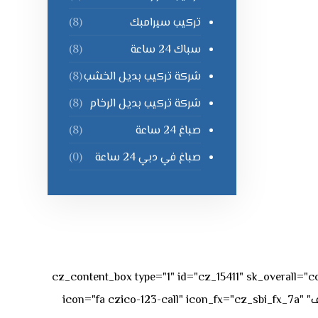
تركيب سيرامبك
(8)
سباك 24 ساعة
(8)
شركة تركيب بديل الخشب
(8)
شركة تركيب بديل الرخام
(8)
صباغ 24 ساعة
(8)
صباغ في دبي 24 ساعة
(0)
[vc_row][vc_column][cz_content_box type="1" id="cz_15411" 
50px rgba(236,47,43,0.3);"][vc_row_inner][vc_column_inner offset="vc_col-md-4"][cz_service_box title="رقم الهاتف" icon="fa czico-123-call" icon_fx="cz_sbi_fx_7a"