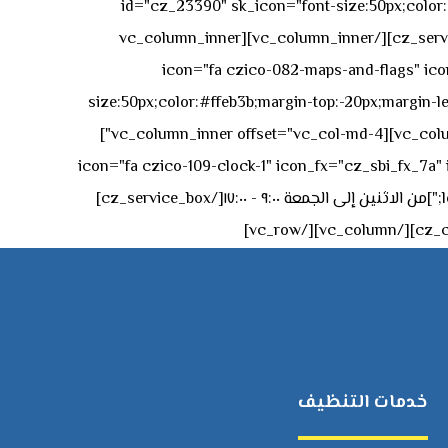
id="cz_23390" sk_icon="font-size:50px;color:#f
[/cz_service_box][/vc_column_inner][vc_column_inner
icon="fa czico-082-maps-and-flags" icon_fx="cz_sbi_fx_7a" id-
size:50px;color:#ffeb3b;margin-top:-20px;margin-lef
left:0px;"]جادة الشيخ محمد بن راشد – دبي[/cz_service_box][cz_gap height="0px" height_tablet="50px"][/vc_column_inner][vc_column_inner offset="vc_col-md-4"]
icon="fa czico-109-clock-1" icon_fx="cz_sbi_fx_7a" id="cz_57994-
left:-15px;" sk_title="border-style:solid;border-bottom-width:2px;" sk_icon_mobile="margin-right:0px;margin-left:0px;"]من الاثنين إلى الجمعة ٩:٠٠ - ١٧:٠٠[/cz_service_box]
خدمات التنظيف