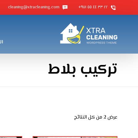
cleaning@xtracleaning.com
٢٢ ٣٣ ٤٤ ٥٥ ٩٧١+
ال
تركيب بلاط
عرض ⁦2⁩ من كل النتائج