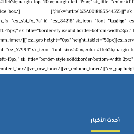
feb3b;margin-top:-20px;margin-left:-15px;" sk_title="color:#ffff
٥٥ ٤٤ ٣٣ ٢٢ ٩٧١+
link="url:tel%3A0018183344555|||" sk_
offset="vc_col-md-4"][cz_service_box title="مواقعنا" ="cz_84218" sk_icon="font
t:-15px;" sk_title="border-style:solid;border-bottom-width:2px;"
c="ساعات العمل" " sk_icon="font-size:50px;color:#ffeb3b;margin-top:-20px;margin
أحدث الأخبار