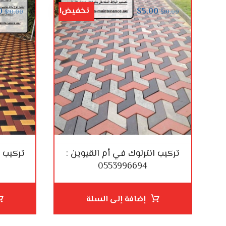
تخفيض!
0
$
5.00
$
10.00
$
10.00
تركيب انترلوك في أم القيوين :
تركيب ا
0553996694
إضافة إلى السلة