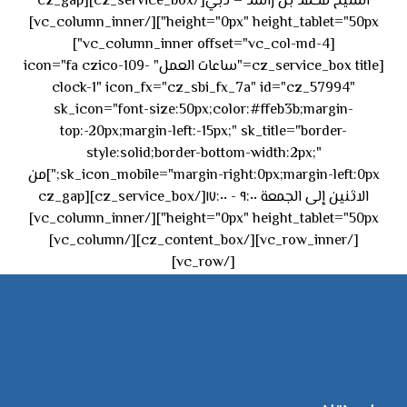
الشيخ محمد بن راشد – دبي[/cz_service_box][cz_gap
height="0px" height_tablet="50px"][/vc_column_inner]
[vc_column_inner offset="vc_col-md-4"]
[cz_service_box title="ساعات العمل" icon="fa czico-109-
clock-1" icon_fx="cz_sbi_fx_7a" id="cz_57994"
sk_icon="font-size:50px;color:#ffeb3b;margin-
top:-20px;margin-left:-15px;" sk_title="border-
style:solid;border-bottom-width:2px;"
sk_icon_mobile="margin-right:0px;margin-left:0px;"]من
الاثنين إلى الجمعة ٩:٠٠ - ١٧:٠٠[/cz_service_box][cz_gap
height="0px" height_tablet="50px"][/vc_column_inner]
[/vc_row_inner][/cz_content_box][/vc_column]
[/vc_row]