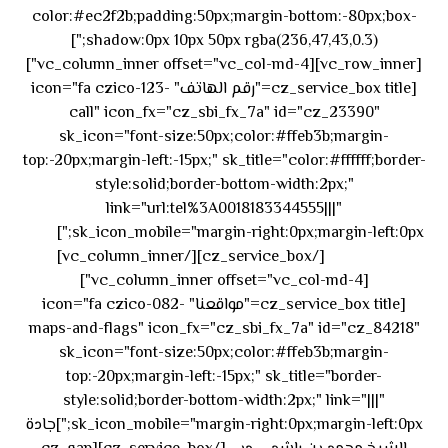
color:#ec2f2b;padding:50px;margin-bottom:-80px;box-
shadow:0px 10px 50px rgba(236,47,43,0.3);"]
[vc_row_inner][vc_column_inner offset="vc_col-md-4"]
[cz_service_box title="رقم الهاتف" icon="fa czico-123-
call" icon_fx="cz_sbi_fx_7a" id="cz_23390"
sk_icon="font-size:50px;color:#ffeb3b;margin-
top:-20px;margin-left:-15px;" sk_title="color:#ffffff;border-
style:solid;border-bottom-width:2px;"
link="url:tel%3A0018183344555|||"
٥٥ ٤٤
sk_icon_mobile="margin-right:0px;margin-left:0px;"]
[/cz_service_box][/vc_column_inner]
٣٣ ٢٢ ٩٧١+
[vc_column_inner offset="vc_col-md-4"]
[cz_service_box title="مواقعنا" icon="fa czico-082-
maps-and-flags" icon_fx="cz_sbi_fx_7a" id="cz_84218"
sk_icon="font-size:50px;color:#ffeb3b;margin-
top:-20px;margin-left:-15px;" sk_title="border-
style:solid;border-bottom-width:2px;" link="|||"
sk_icon_mobile="margin-right:0px;margin-left:0px;"]جادة