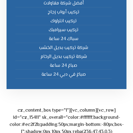
أفضل شركة مقاولات
تركيب أبواب زجاج
تركيب انترلوك
تركيب سيرامبك
سباك 24 ساعة
شركة تركيب بديل الخشب
شركة تركيب بديل الرخام
صباغ 24 ساعة
صباغ في دبي 24 ساعة
[vc_row][vc_column][cz_content_box type="1"
id="cz_15411" sk_overall="color:#ffffff;background-
color:#ec2f2b;padding:50px;margin-bottom:-80px;box-
shadow:0px 10px 50px rgba(236,47,43,0.3);"]