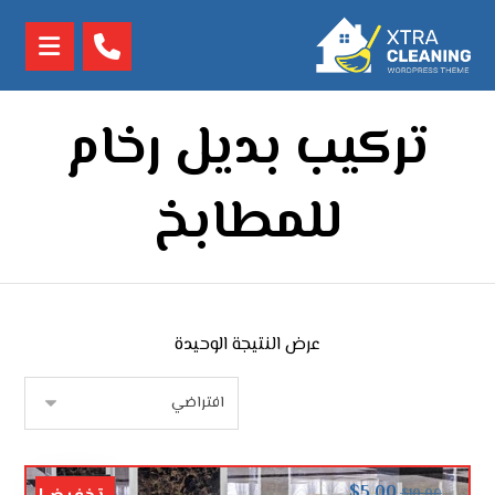
تركيب بديل رخام
للمطابخ
عرض النتيجة الوحيدة
$
5.00
$
10.00