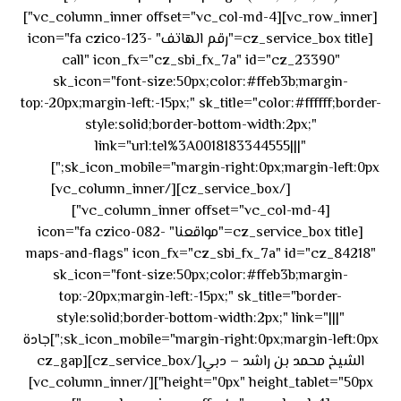
[vc_row_inner][vc_column_inner offset="vc_col-md-4"]
[cz_service_box title="رقم الهاتف" icon="fa czico-123-
call" icon_fx="cz_sbi_fx_7a" id="cz_23390"
sk_icon="font-size:50px;color:#ffeb3b;margin-
top:-20px;margin-left:-15px;" sk_title="color:#ffffff;border-
style:solid;border-bottom-width:2px;"
link="url:tel%3A0018183344555|||"
٥٥ ٤٤
sk_icon_mobile="margin-right:0px;margin-left:0px;"]
[/cz_service_box][/vc_column_inner]
٣٣ ٢٢ ٩٧١+
[vc_column_inner offset="vc_col-md-4"]
[cz_service_box title="مواقعنا" icon="fa czico-082-
maps-and-flags" icon_fx="cz_sbi_fx_7a" id="cz_84218"
sk_icon="font-size:50px;color:#ffeb3b;margin-
top:-20px;margin-left:-15px;" sk_title="border-
style:solid;border-bottom-width:2px;" link="|||"
sk_icon_mobile="margin-right:0px;margin-left:0px;"]جادة
الشيخ محمد بن راشد – دبي[/cz_service_box][cz_gap
height="0px" height_tablet="50px"][/vc_column_inner]