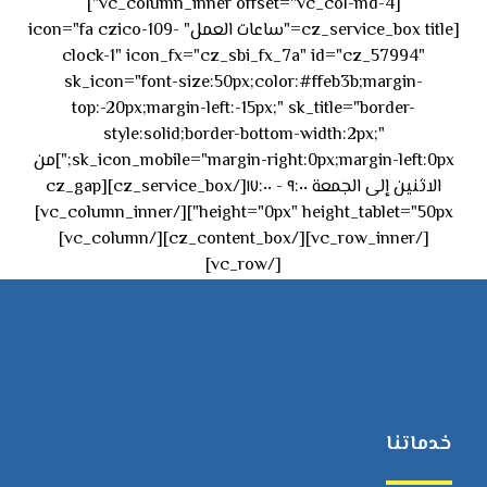
[vc_column_inner offset="vc_col-md-4"]
[cz_service_box title="ساعات العمل" icon="fa czico-109-
clock-1" icon_fx="cz_sbi_fx_7a" id="cz_57994"
sk_icon="font-size:50px;color:#ffeb3b;margin-
top:-20px;margin-left:-15px;" sk_title="border-
style:solid;border-bottom-width:2px;"
sk_icon_mobile="margin-right:0px;margin-left:0px;"]من
الاثنين إلى الجمعة ٩:٠٠ - ١٧:٠٠[/cz_service_box][cz_gap
height="0px" height_tablet="50px"][/vc_column_inner]
[/vc_row_inner][/cz_content_box][/vc_column]
[/vc_row]
خدماتنا