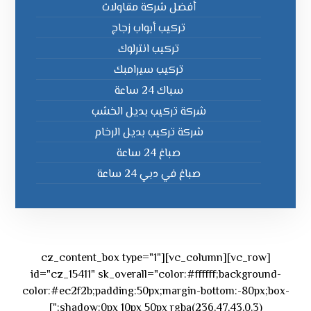
أفضل شركة مقاولات
تركيب أبواب زجاج
تركيب انترلوك
تركيب سيرامبك
سباك 24 ساعة
شركة تركيب بديل الخشب
شركة تركيب بديل الرخام
صباغ 24 ساعة
صباغ في دبي 24 ساعة
[vc_row][vc_column][cz_content_box type="1"
id="cz_15411" sk_overall="color:#ffffff;background-
color:#ec2f2b;padding:50px;margin-bottom:-80px;box-
shadow:0px 10px 50px rgba(236,47,43,0.3);"]