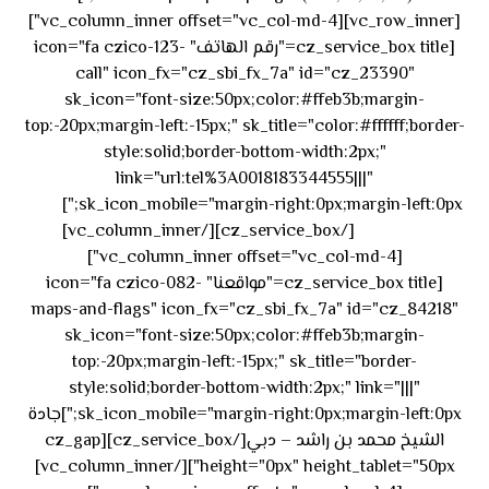
[vc_row_inner][vc_column_inner offset="vc_col-md-4"]
[cz_service_box title="رقم الهاتف" icon="fa czico-123-
call" icon_fx="cz_sbi_fx_7a" id="cz_23390"
sk_icon="font-size:50px;color:#ffeb3b;margin-
top:-20px;margin-left:-15px;" sk_title="color:#ffffff;border-
style:solid;border-bottom-width:2px;"
link="url:tel%3A0018183344555|||"
٥٥ ٤٤
sk_icon_mobile="margin-right:0px;margin-left:0px;"]
[/cz_service_box][/vc_column_inner]
٣٣ ٢٢ ٩٧١+
[vc_column_inner offset="vc_col-md-4"]
[cz_service_box title="مواقعنا" icon="fa czico-082-
maps-and-flags" icon_fx="cz_sbi_fx_7a" id="cz_84218"
sk_icon="font-size:50px;color:#ffeb3b;margin-
top:-20px;margin-left:-15px;" sk_title="border-
style:solid;border-bottom-width:2px;" link="|||"
sk_icon_mobile="margin-right:0px;margin-left:0px;"]جادة
الشيخ محمد بن راشد – دبي[/cz_service_box][cz_gap
height="0px" height_tablet="50px"][/vc_column_inner]