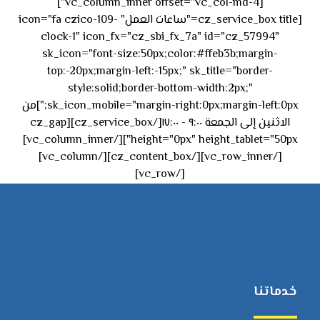
[vc_column_inner offset="vc_col-md-4"]
[cz_service_box title="ساعات العمل" icon="fa czico-109-
clock-1" icon_fx="cz_sbi_fx_7a" id="cz_57994"
sk_icon="font-size:50px;color:#ffeb3b;margin-
top:-20px;margin-left:-15px;" sk_title="border-
style:solid;border-bottom-width:2px;"
sk_icon_mobile="margin-right:0px;margin-left:0px;"]من
الاثنين إلى الجمعة ٩:٠٠ - ١٧:٠٠[/cz_service_box][cz_gap
height="0px" height_tablet="50px"][/vc_column_inner]
[/vc_row_inner][/cz_content_box][/vc_column]
[/vc_row]
خدماتنا