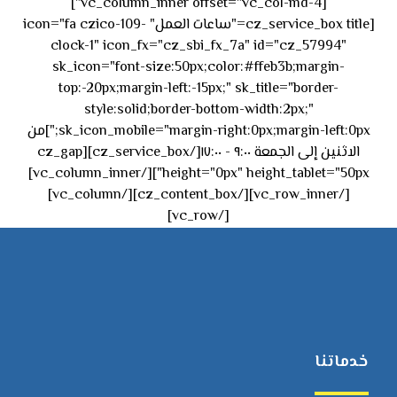
[vc_column_inner offset="vc_col-md-4"]
[cz_service_box title="ساعات العمل" icon="fa czico-109-
clock-1" icon_fx="cz_sbi_fx_7a" id="cz_57994"
sk_icon="font-size:50px;color:#ffeb3b;margin-
top:-20px;margin-left:-15px;" sk_title="border-
style:solid;border-bottom-width:2px;"
sk_icon_mobile="margin-right:0px;margin-left:0px;"]من
الاثنين إلى الجمعة ٩:٠٠ - ١٧:٠٠[/cz_service_box][cz_gap
height="0px" height_tablet="50px"][/vc_column_inner]
[/vc_row_inner][/cz_content_box][/vc_column]
[/vc_row]
خدماتنا