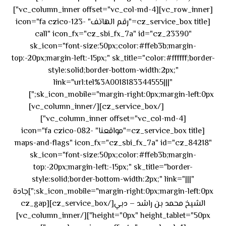
[vc_row_inner][vc_column_inner offset="vc_col-md-4"]
[cz_service_box title="رقم الهاتف" icon="fa czico-123-
call" icon_fx="cz_sbi_fx_7a" id="cz_23390"
sk_icon="font-size:50px;color:#ffeb3b;margin-
top:-20px;margin-left:-15px;" sk_title="color:#ffffff;border-
style:solid;border-bottom-width:2px;"
link="url:tel%3A0018183344555|||"
٥٥ ٤٤
sk_icon_mobile="margin-right:0px;margin-left:0px;"]
[/cz_service_box][/vc_column_inner]
٣٣ ٢٢ ٩٧١+
[vc_column_inner offset="vc_col-md-4"]
[cz_service_box title="مواقعنا" icon="fa czico-082-
maps-and-flags" icon_fx="cz_sbi_fx_7a" id="cz_84218"
sk_icon="font-size:50px;color:#ffeb3b;margin-
top:-20px;margin-left:-15px;" sk_title="border-
style:solid;border-bottom-width:2px;" link="|||"
sk_icon_mobile="margin-right:0px;margin-left:0px;"]جادة
الشيخ محمد بن راشد – دبي[/cz_service_box][cz_gap
height="0px" height_tablet="50px"][/vc_column_inner]