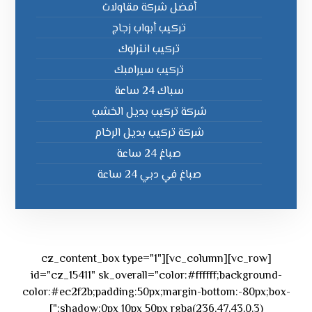
أفضل شركة مقاولات
تركيب أبواب زجاج
تركيب انترلوك
تركيب سيرامبك
سباك 24 ساعة
شركة تركيب بديل الخشب
شركة تركيب بديل الرخام
صباغ 24 ساعة
صباغ في دبي 24 ساعة
[vc_row][vc_column][cz_content_box type="1"
id="cz_15411" sk_overall="color:#ffffff;background-
color:#ec2f2b;padding:50px;margin-bottom:-80px;box-
shadow:0px 10px 50px rgba(236,47,43,0.3);"]