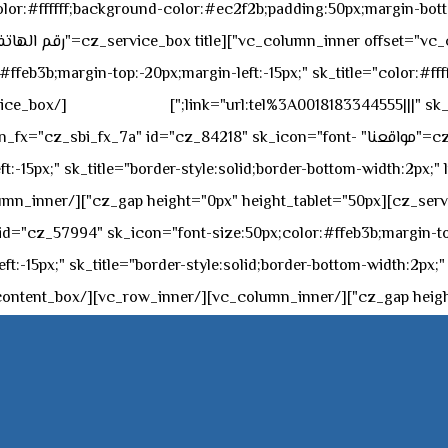
sk_overall="color:#ffffff;background-color:#ec2f2b;padding:50px;margi
feb3b;margin-top:-20px;margin-left:-15px;" sk_title="color:#ffff
٥٥ ٤٤ ٣٣ ٢٢ ٩٧١+
link="url:tel%3A0018183344555|||" sk_
offset="vc_col-md-4"][cz_service_box title="مواقعنا" ="cz_84218" sk_icon="font
t:-15px;" sk_title="border-style:solid;border-bottom-width:2px;"
c="ساعات العمل" " sk_icon="font-size:50px;color:#ffeb3b;margin-top:-20px;margin