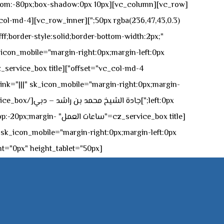
n-bottom:-80px;box-shadow:0px 10px
ff;border-style:solid;border-bottom-width:2px;"
icon_mobile="margin-right:0px;margin-left:0px;"]
 link="|||" sk_icon_mobile="margin-right:0px;margin-
[z_service_box title
[cz_gap height="0px" height_tablet="50px"][/vc_column_inner][/vc_row_inner][/cz_content_box][/vc_column][/vc_row]