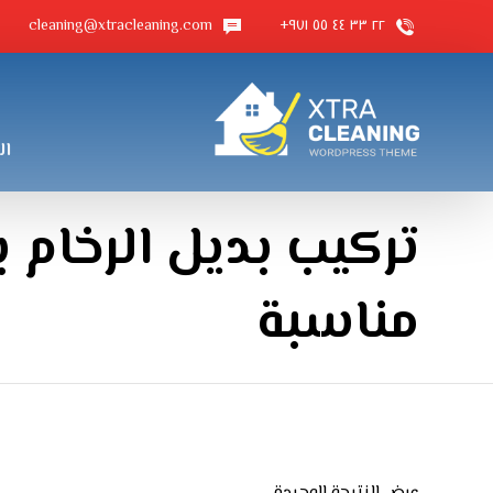
cleaning@xtracleaning.com
٢٢ ٣٣ ٤٤ ٥٥ ٩٧١+
ال
تركيب بديل الرخام 
مناسبة