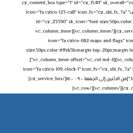
[vc_row][vc_column][cz_content_box type="1" id="cz_15411" 
50px rgba(236,47,43,0.3);"][vc_row_inner][vc_column_inner offset="vc_col-md-4"][cz_service_box title="رقم الهاتف" icon="fa czico-123-call" icon_fx="cz_sbi_fx_7a"
id="cz_23390" sk_icon="font-size:50px;color:#f
[/cz_service_box][/vc_column_inner][vc_column_inner
icon="fa czico-082-maps-and-flags" icon_fx="cz_sbi_fx_7a" id-
size:50px;color:#ffeb3b;margin-top:-20px;margin-lef
left:0px;"]جادة الشيخ محمد بن راشد – دبي[/cz_service_box][cz_gap height="0px" height_tablet="50px"][/vc_column_inner][vc_column_inner offset="vc_col-md-4"]
icon="fa czico-109-clock-1" icon_fx="cz_sbi_fx_7a" id="cz_57994-
left:-15px;" sk_title="border-style:solid;border-bottom-width:2px;" sk_icon_mobile="margin-right:0px;margin-left:0px;"]من الاثنين إلى الجمعة ٩:٠٠ - ١٧:٠٠[/cz_service_box]