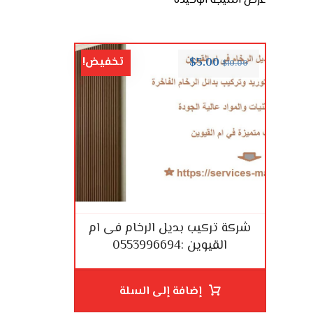
عرض النتيجة الوحيدة
تخفيض!
$
5.00
$
10.00
شركة تركيب بديل الرخام فى ام
القيوين :0553996694
إضافة إلى السلة