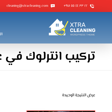
cleaning@xtracleaning.com
٢٢ ٣٣ ٤٤ ٥٥ ٩٧١+
ال
تركيب انترلوك في 
عرض النتيجة الوحيدة