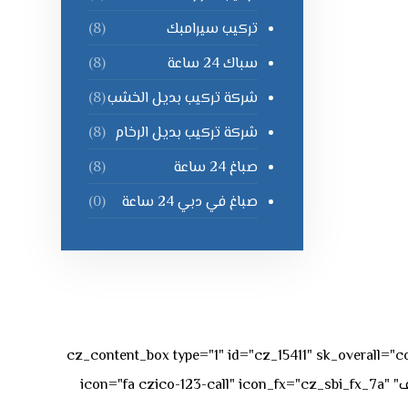
تركيب سيرامبك
(8)
سباك 24 ساعة
(8)
شركة تركيب بديل الخشب
(8)
شركة تركيب بديل الرخام
(8)
صباغ 24 ساعة
(8)
صباغ في دبي 24 ساعة
(0)
[vc_row][vc_column][cz_content_box type="1" id="cz_15411" 
50px rgba(236,47,43,0.3);"][vc_row_inner][vc_column_inner offset="vc_col-md-4"][cz_service_box title="رقم الهاتف" icon="fa czico-123-call" icon_fx="cz_sbi_fx_7a"