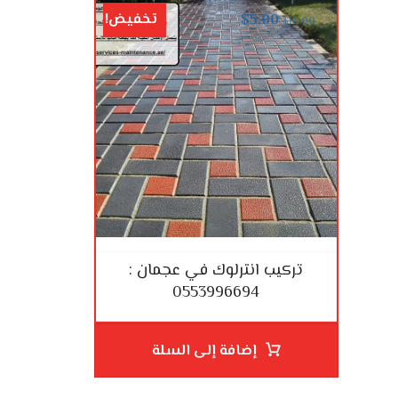
تخفيض!
$
5.00
$
10.00
تركيب انترلوك في عجمان :
0553996694
إضافة إلى السلة