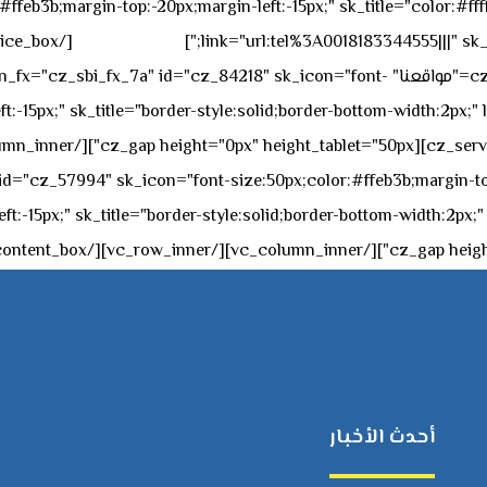
feb3b;margin-top:-20px;margin-left:-15px;" sk_title="color:#ffff
٥٥ ٤٤ ٣٣ ٢٢ ٩٧١+
link="url:tel%3A0018183344555|||" sk_
offset="vc_col-md-4"][cz_service_box title="مواقعنا" ="cz_84218" sk_icon="font
t:-15px;" sk_title="border-style:solid;border-bottom-width:2px;"
c="ساعات العمل" " sk_icon="font-size:50px;color:#ffeb3b;margin-top:-20px;margin
أحدث الأخبار