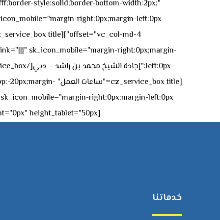
ff;border-style:solid;border-bottom-width:2px;"
icon_mobile="margin-right:0px;margin-left:0px;"]
 link="|||" sk_icon_mobile="margin-right:0px;margin-
[z_service_box title
[cz_gap height="0px" height_tablet="50px"][/vc_column_inner][/vc_row_inner][/cz_content_box][/vc_column][/vc_row]
خدماتنا