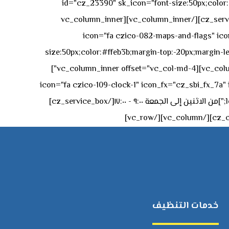
id="cz_23390" sk_icon="font-size:50px;color:#f
[/cz_service_box][/vc_column_inner][vc_column_inner
icon="fa czico-082-maps-and-flags" icon_fx="cz_sbi_fx_7a" id-
size:50px;color:#ffeb3b;margin-top:-20px;margin-lef
left:0px;"]جادة الشيخ محمد بن راشد – دبي[/cz_service_box][cz_gap height="0px" height_tablet="50px"][/vc_column_inner][vc_column_inner offset="vc_col-md-4"]
icon="fa czico-109-clock-1" icon_fx="cz_sbi_fx_7a" id="cz_57994-
left:-15px;" sk_title="border-style:solid;border-bottom-width:2px;" sk_icon_mobile="margin-right:0px;margin-left:0px;"]من الاثنين إلى الجمعة ٩:٠٠ - ١٧:٠٠[/cz_service_box]
خدمات التنظيف