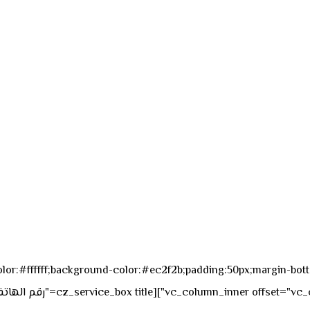
sk_overall="color:#ffffff;background-color:#ec2f2b;padding:50px;margi