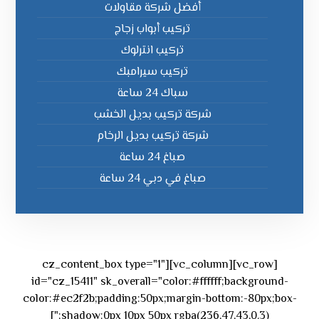
أفضل شركة مقاولات
تركيب أبواب زجاج
تركيب انترلوك
تركيب سيرامبك
سباك 24 ساعة
شركة تركيب بديل الخشب
شركة تركيب بديل الرخام
صباغ 24 ساعة
صباغ في دبي 24 ساعة
[vc_row][vc_column][cz_content_box type="1"
id="cz_15411" sk_overall="color:#ffffff;background-
color:#ec2f2b;padding:50px;margin-bottom:-80px;box-
shadow:0px 10px 50px rgba(236,47,43,0.3);"]