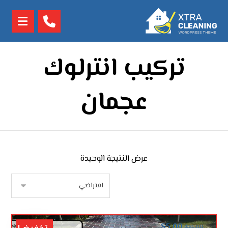
تركيب انترلوك
عجمان
عرض النتيجة الوحيدة
$
5.00
$
10.00