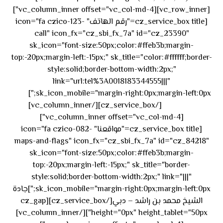
[vc_row_inner][vc_column_inner offset="vc_col-md-4"]
[cz_service_box title="رقم الهاتف" icon="fa czico-123-
call" icon_fx="cz_sbi_fx_7a" id="cz_23390"
sk_icon="font-size:50px;color:#ffeb3b;margin-
top:-20px;margin-left:-15px;" sk_title="color:#ffffff;border-
style:solid;border-bottom-width:2px;"
link="url:tel%3A0018183344555|||"
٥٥ ٤٤
sk_icon_mobile="margin-right:0px;margin-left:0px;"]
[/cz_service_box][/vc_column_inner]
٣٣ ٢٢ ٩٧١+
[vc_column_inner offset="vc_col-md-4"]
[cz_service_box title="مواقعنا" icon="fa czico-082-
maps-and-flags" icon_fx="cz_sbi_fx_7a" id="cz_84218"
sk_icon="font-size:50px;color:#ffeb3b;margin-
top:-20px;margin-left:-15px;" sk_title="border-
style:solid;border-bottom-width:2px;" link="|||"
sk_icon_mobile="margin-right:0px;margin-left:0px;"]جادة
الشيخ محمد بن راشد – دبي[/cz_service_box][cz_gap
height="0px" height_tablet="50px"][/vc_column_inner]