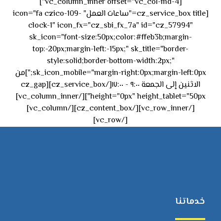
[vc_column_inner offset="vc_col-md-4"]
[cz_service_box title="ساعات العمل" icon="fa czico-109-
clock-1" icon_fx="cz_sbi_fx_7a" id="cz_57994"
sk_icon="font-size:50px;color:#ffeb3b;margin-
top:-20px;margin-left:-15px;" sk_title="border-
style:solid;border-bottom-width:2px;"
sk_icon_mobile="margin-right:0px;margin-left:0px;"]من
الاثنين إلى الجمعة ٩:٠٠ - ١٧:٠٠[/cz_service_box][cz_gap
height="0px" height_tablet="50px"][/vc_column_inner]
[/vc_row_inner][/cz_content_box][/vc_column]
[/vc_row]
خدماتنا