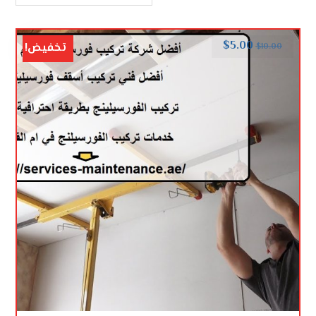
$
5.00
تخفيض!
$
10.00