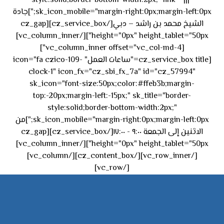
style:solid;border-bottom-width:2px;" link="|||"
sk_icon_mobile="margin-right:0px;margin-left:0px;"]جادة
الشيخ محمد بن راشد – دبي[/cz_service_box][cz_gap
height="0px" height_tablet="50px"][/vc_column_inner]
[vc_column_inner offset="vc_col-md-4"]
[cz_service_box title="ساعات العمل" icon="fa czico-109-
clock-1" icon_fx="cz_sbi_fx_7a" id="cz_57994"
sk_icon="font-size:50px;color:#ffeb3b;margin-
top:-20px;margin-left:-15px;" sk_title="border-
style:solid;border-bottom-width:2px;"
sk_icon_mobile="margin-right:0px;margin-left:0px;"]من
الاثنين إلى الجمعة ٩:٠٠ - ١٧:٠٠[/cz_service_box][cz_gap
height="0px" height_tablet="50px"][/vc_column_inner]
[/vc_row_inner][/cz_content_box][/vc_column]
[/vc_row]