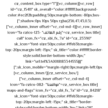
[vc_row][vc_column][cz_content_box type="1"
id="cz_15411" sk_overall="color:#ffffff;background-
color:#ec2f2b;padding:50px;margin-bottom:-80px;box-
shadow:0px 10px 50px rgba(236,47,43,0.3);"]
[vc_row_inner][vc_column_inner offset="vc_col-md-4"]
[cz_service_box title="رقم الهاتف" icon="fa czico-123-
call" icon_fx="cz_sbi_fx_7a" id="cz_23390"
sk_icon="font-size:50px;color:#ffeb3b;margin-
top:-20px;margin-left:-15px;" sk_title="color:#ffffff;border-
style:solid;border-bottom-width:2px;"
link="url:tel%3A0018183344555|||"
٥٥ ٤٤
sk_icon_mobile="margin-right:0px;margin-left:0px;"]
[/cz_service_box][/vc_column_inner]
٣٣ ٢٢ ٩٧١+
[vc_column_inner offset="vc_col-md-4"]
[cz_service_box title="مواقعنا" icon="fa czico-082-
maps-and-flags" icon_fx="cz_sbi_fx_7a" id="cz_84218"
sk_icon="font-size:50px;color:#ffeb3b;margin-
top:-20px;margin-left:-15px;" sk_title="border-