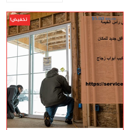
$
5.00
تخفيض!
$
10.00