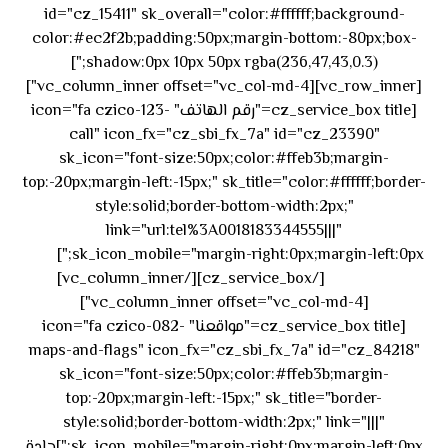
id="cz_15411" sk_overall="color:#ffffff;background-
color:#ec2f2b;padding:50px;margin-bottom:-80px;box-
shadow:0px 10px 50px rgba(236,47,43,0.3);"]
[vc_row_inner][vc_column_inner offset="vc_col-md-4"]
[cz_service_box title="رقم الهاتف" icon="fa czico-123-
call" icon_fx="cz_sbi_fx_7a" id="cz_23390"
sk_icon="font-size:50px;color:#ffeb3b;margin-
top:-20px;margin-left:-15px;" sk_title="color:#ffffff;border-
style:solid;border-bottom-width:2px;"
link="url:tel%3A0018183344555|||"
٥٥ ٤٤
sk_icon_mobile="margin-right:0px;margin-left:0px;"]
[/cz_service_box][/vc_column_inner]
٣٣ ٢٢ ٩٧١+
[vc_column_inner offset="vc_col-md-4"]
[cz_service_box title="مواقعنا" icon="fa czico-082-
maps-and-flags" icon_fx="cz_sbi_fx_7a" id="cz_84218"
sk_icon="font-size:50px;color:#ffeb3b;margin-
top:-20px;margin-left:-15px;" sk_title="border-
style:solid;border-bottom-width:2px;" link="|||"
sk_icon_mobile="margin-right:0px;margin-left:0px;"]جادة