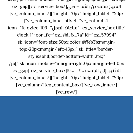
الشيخ محمد بن راشد – دبي[/cz_service_box][cz_gap
height="0px" height_tablet="50px"][/vc_column_inner]
[vc_column_inner offset="vc_col-md-4"]
[cz_service_box title="ساعات العمل" icon="fa czico-109-
clock-1" icon_fx="cz_sbi_fx_7a" id="cz_57994"
sk_icon="font-size:50px;color:#ffeb3b;margin-
top:-20px;margin-left:-15px;" sk_title="border-
style:solid;border-bottom-width:2px;"
sk_icon_mobile="margin-right:0px;margin-left:0px;"]من
الاثنين إلى الجمعة ٩:٠٠ - ١٧:٠٠[/cz_service_box][cz_gap
height="0px" height_tablet="50px"][/vc_column_inner]
[/vc_row_inner][/cz_content_box][/vc_column]
[/vc_row]