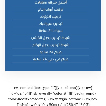
أفضل شركة مقاولات
تركيب أبواب زجاج
تركيب انترلوك
تركيب سيرامبك
سباك 24 ساعة
شركة تركيب بديل الخشب
شركة تركيب بديل الرخام
صباغ 24 ساعة
صباغ في دبي 24 ساعة
[vc_row][vc_column][cz_content_box type="1"
id="cz_15411" sk_overall="color:#ffffff;background-
color:#ec2f2b;padding:50px;margin-bottom:-80px;box-
shadow:0px 10px 50px rgba(236,47,43,0.3);"]