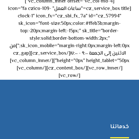
[vc_column_inner offset="vc_col-md-4"]
[cz_service_box title="ساعات العمل" icon="fa czico-109-
clock-1" icon_fx="cz_sbi_fx_7a" id="cz_57994"
sk_icon="font-size:50px;color:#ffeb3b;margin-
top:-20px;margin-left:-15px;" sk_title="border-
style:solid;border-bottom-width:2px;"
sk_icon_mobile="margin-right:0px;margin-left:0px;"]من
الاثنين إلى الجمعة ٩:٠٠ - ١٧:٠٠[/cz_service_box][cz_gap
height="0px" height_tablet="50px"][/vc_column_inner]
[/vc_row_inner][/cz_content_box][/vc_column]
[/vc_row]
خدماتنا