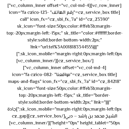
[vc_row_inner][vc_column_inner offset="vc_col-md-4"]
[cz_service_box title="رقم الهاتف" icon="fa czico-123-
call" icon_fx="cz_sbi_fx_7a" id="cz_23390"
sk_icon="font-size:50px;color:#ffeb3b;margin-
top:-20px;margin-left:-15px;" sk_title="color:#ffffff;border-
style:solid;border-bottom-width:2px;"
link="url:tel%3A0018183344555|||"
٥٥ ٤٤
sk_icon_mobile="margin-right:0px;margin-left:0px;"]
[/cz_service_box][/vc_column_inner]
٣٣ ٢٢ ٩٧١+
[vc_column_inner offset="vc_col-md-4"]
[cz_service_box title="مواقعنا" icon="fa czico-082-
maps-and-flags" icon_fx="cz_sbi_fx_7a" id="cz_84218"
sk_icon="font-size:50px;color:#ffeb3b;margin-
top:-20px;margin-left:-15px;" sk_title="border-
style:solid;border-bottom-width:2px;" link="|||"
sk_icon_mobile="margin-right:0px;margin-left:0px;"]جادة
الشيخ محمد بن راشد – دبي[/cz_service_box][cz_gap
height="0px" height_tablet="50px"][/vc_column_inner]