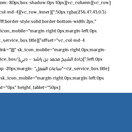
n-bottom:-80px;box-shadow:0px 10px
ff;border-style:solid;border-bottom-width:2px;"
icon_mobile="margin-right:0px;margin-left:0px;"]
 link="|||" sk_icon_mobile="margin-right:0px;margin-
[z_service_box title
[cz_gap height="0px" height_tablet="50px"][/vc_column_inner][/vc_row_inner][/cz_content_box][/vc_column][/vc_row]