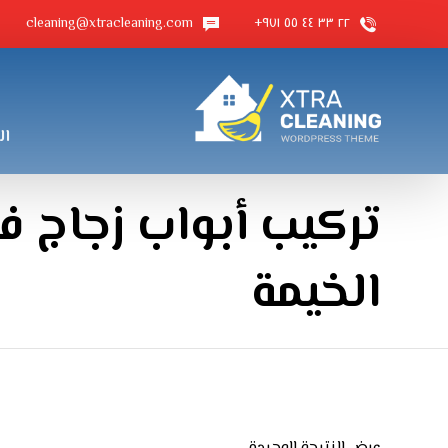
cleaning@xtracleaning.com
٢٢ ٣٣ ٤٤ ٥٥ ٩٧١+
ال
تركيب أبواب زجاج 
الخيمة