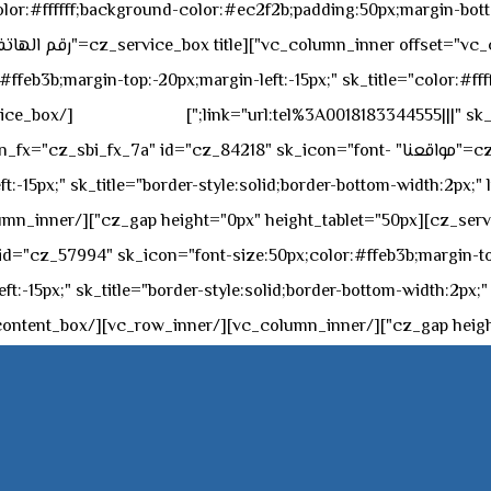
sk_overall="color:#ffffff;background-color:#ec2f2b;padding:50px;margi
feb3b;margin-top:-20px;margin-left:-15px;" sk_title="color:#ffff
٥٥ ٤٤ ٣٣ ٢٢ ٩٧١+
link="url:tel%3A0018183344555|||" sk_
offset="vc_col-md-4"][cz_service_box title="مواقعنا" ="cz_84218" sk_icon="font
t:-15px;" sk_title="border-style:solid;border-bottom-width:2px;"
c="ساعات العمل" " sk_icon="font-size:50px;color:#ffeb3b;margin-top:-20px;margin