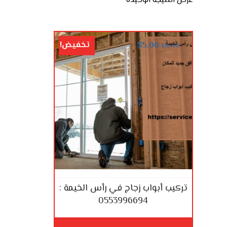
عرض النتيجة الوحيدة
تخفيض!
$
5.00
$
10.00
تركيب أبواب زجاج في رأس الخيمة :
0553996694