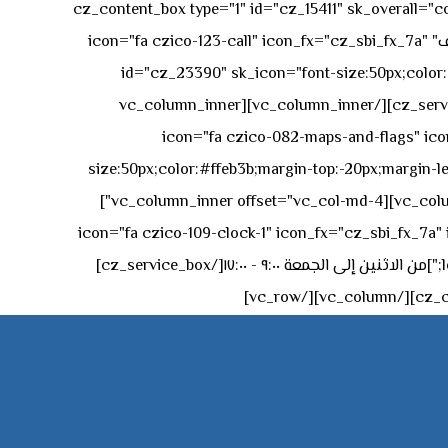
[vc_row][vc_column][cz_content_box type="1" id="cz_15411" 
50px rgba(236,47,43,0.3);"][vc_row_inner][vc_column_inner offset="vc_col-md-4"][cz_service_box title="رقم الهاتف" icon="fa czico-123-call" icon_fx="cz_sbi_fx_7a"
id="cz_23390" sk_icon="font-size:50px;color:#f
[/cz_service_box][/vc_column_inner][vc_column_inner
icon="fa czico-082-maps-and-flags" icon_fx="cz_sbi_fx_7a" id-
size:50px;color:#ffeb3b;margin-top:-20px;margin-lef
left:0px;"]جادة الشيخ محمد بن راشد – دبي[/cz_service_box][cz_gap height="0px" height_tablet="50px"][/vc_column_inner][vc_column_inner offset="vc_col-md-4"]
icon="fa czico-109-clock-1" icon_fx="cz_sbi_fx_7a" id="cz_57994-
left:-15px;" sk_title="border-style:solid;border-bottom-width:2px;" sk_icon_mobile="margin-right:0px;margin-left:0px;"]من الاثنين إلى الجمعة ٩:٠٠ - ١٧:٠٠[/cz_service_box]