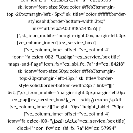
call" icon_fx="cz_sbi_fx_7a" id="cz_23390"
sk_icon="font-size:50px;color:#ffeb3b;margin-
top:-20px;margin-left:-15px;" sk_title="color:#ffffff;border-
style:solid;border-bottom-width:2px;"
link="url:tel%3A0018183344555|||"
٥٥ ٤٤
sk_icon_mobile="margin-right:0px;margin-left:0px;"]
[/cz_service_box][/vc_column_inner]
٣٣ ٢٢ ٩٧١+
[vc_column_inner offset="vc_col-md-4"]
[cz_service_box title="مواقعنا" icon="fa czico-082-
maps-and-flags" icon_fx="cz_sbi_fx_7a" id="cz_84218"
sk_icon="font-size:50px;color:#ffeb3b;margin-
top:-20px;margin-left:-15px;" sk_title="border-
style:solid;border-bottom-width:2px;" link="|||"
sk_icon_mobile="margin-right:0px;margin-left:0px;"]جادة
الشيخ محمد بن راشد – دبي[/cz_service_box][cz_gap
height="0px" height_tablet="50px"][/vc_column_inner]
[vc_column_inner offset="vc_col-md-4"]
[cz_service_box title="ساعات العمل" icon="fa czico-109-
clock-1" icon_fx="cz_sbi_fx_7a" id="cz_57994"