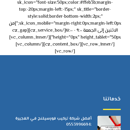
sk_icon="font-size:50px;color:#ffeb3b;margin-
top:-20px;margin-left:-15px;" sk_title="border-
style:solid;border-bottom-width:2px;"
sk_icon_mobile="margin-right:0px;margin-left:0px;"]من
الاثنين إلى الجمعة ٩:٠٠ - ١٧:٠٠[/cz_service_box][cz_gap
height="0px" height_tablet="50px"][/vc_column_inner]
[/vc_row_inner][/cz_content_box][/vc_column]
[/vc_row]
خدماتنا
أفضل شركة تركيب فورسيلنج في الفجيرة
:0553996694