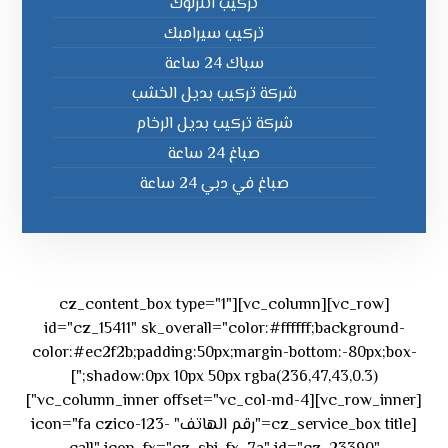
تركيب انترلوك
تركيب سيرامبك
سباك 24 ساعة
شركة تركيب بديل الخشب
شركة تركيب بديل الرخام
صباغ 24 ساعة
صباغ في دبي 24 ساعة
[vc_row][vc_column][cz_content_box type="1"
id="cz_15411" sk_overall="color:#ffffff;background-
color:#ec2f2b;padding:50px;margin-bottom:-80px;box-
shadow:0px 10px 50px rgba(236,47,43,0.3);"]
[vc_row_inner][vc_column_inner offset="vc_col-md-4"]
[cz_service_box title="رقم الهاتف" icon="fa czico-123-